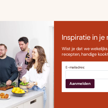
Inspiratie in je
Wist je dat we wekelijk
recepten, handige kookti
E-mailadres: