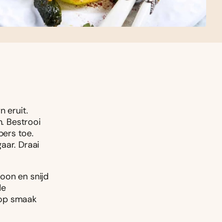
n eruit.
n. Bestrooi
ers toe.
aar. Draai
oon en snijd
de
 op smaak