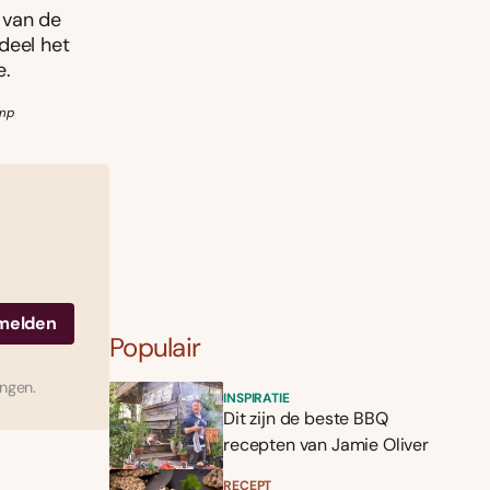
 van de
deel het
e.
amp
Populair
ingen.
INSPIRATIE
Dit zijn de beste BBQ
recepten van Jamie Oliver
RECEPT