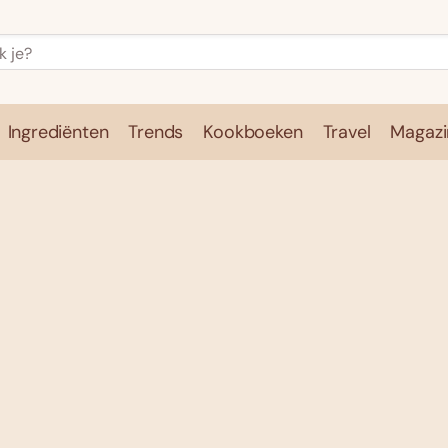
Ingrediënten
Trends
Kookboeken
Travel
Magazi
e
Kookschool
Ingrediënten
Trends
Kookboeken