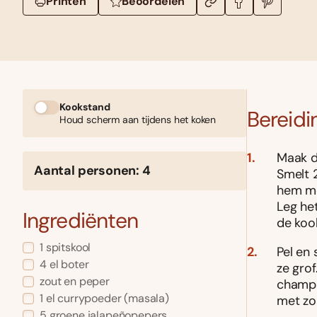
Printen
Beoordelen
Kookstand
Bereidi
Houd scherm aan tijdens het koken
Maak de
Aantal personen: 4
Smelt 2
hem me
Leg he
Ingrediënten
de koo
1 spitskool
Pel en
4 el boter
ze grof
zout en peper
champi
1 el currypoeder (masala)
met zo
5 groene jalapeñopepers