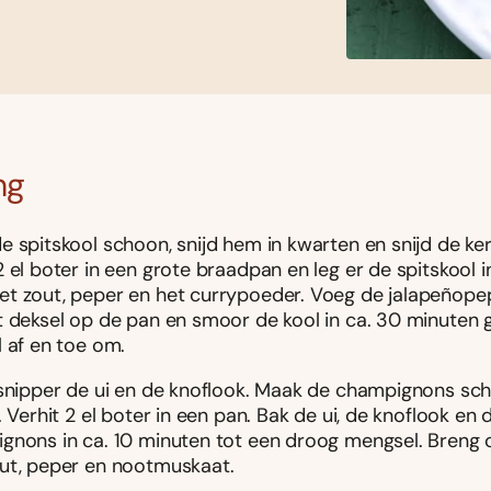
ng
 spitskool schoon, snijd hem in kwarten en snijd de ker
 el boter in een grote braadpan en leg er de spitskool i
t zout, peper en het currypoeder. Voeg de jalapeñopep
t deksel op de pan en smoor de kool in ca. 30 minuten g
l af en toe om.
 snipper de ui en de knoflook. Maak de champignons sch
. Verhit 2 el boter in een pan. Bak de ui, de knoflook en 
gnons in ca. 10 minuten tot een droog mengsel. Breng
ut, peper en nootmuskaat.