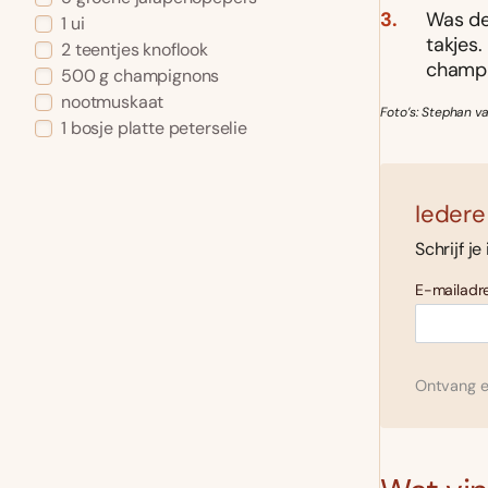
Was de
1 ui
takjes
2 teentjes knoflook
champi
500 g champignons
nootmuskaat
Foto’s: Stephan va
1 bosje platte peterselie
Iedere
Schrijf je
E-mailadre
Ontvang el