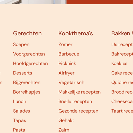
Gerechten
Kookthema's
Bakken 
Soepen
Zomer
IJs recep
Voorgerechten
Barbecue
Bakrecep
Hoofdgerechten
Picknick
Koekjes
s
Desserts
Airfryer
Cake rece
n
Bijgerechten
Vegetarisch
Quiche re
Borrelhapjes
Makkelijke recepten
Brood rec
Lunch
Snelle recepten
Cheeseca
Salades
Gezonde recepten
Taart rec
Tapas
Gehakt
Pasta
Zalm