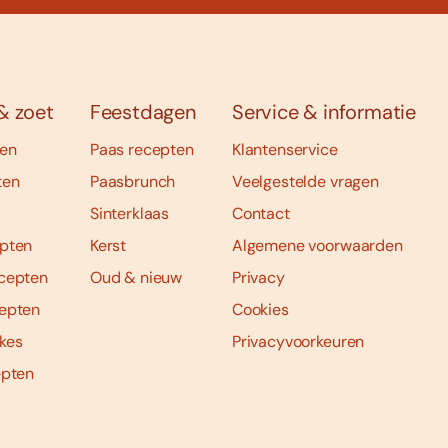
& zoet
Feestdagen
Service & informatie
ten
Paas recepten
Klantenservice
ten
Paasbrunch
Veelgestelde vragen
Sinterklaas
Contact
pten
Kerst
Algemene voorwaarden
cepten
Oud & nieuw
Privacy
epten
Cookies
kes
Privacyvoorkeuren
epten