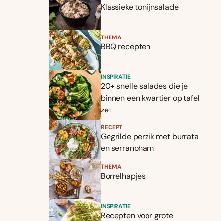
Klassieke tonijnsalade
THEMA
BBQ recepten
INSPIRATIE
20+ snelle salades die je
binnen een kwartier op tafel
zet
RECEPT
Gegrilde perzik met burrata
en serranoham
THEMA
Borrelhapjes
INSPIRATIE
Recepten voor grote