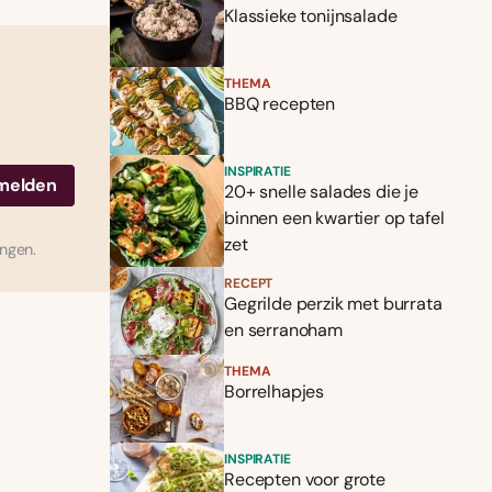
Klassieke tonijnsalade
THEMA
BBQ recepten
INSPIRATIE
20+ snelle salades die je
binnen een kwartier op tafel
zet
ingen.
RECEPT
Gegrilde perzik met burrata
en serranoham
THEMA
Borrelhapjes
INSPIRATIE
Recepten voor grote