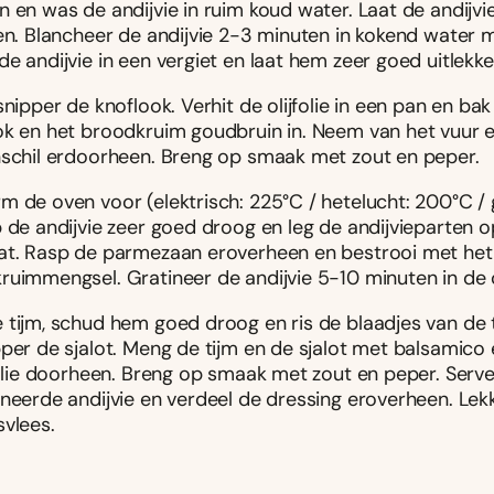
n en was de andijvie in ruim koud water. Laat de andijvi
ken. Blancheer de andijvie 2-3 minuten in kokend water 
e andijvie in een vergiet en laat hem zeer goed uitlekke
snipper de knoflook. Verhit de olijfolie in een pan en bak
ok en het broodkruim goudbruin in. Neem van het vuur
nschil erdoorheen. Breng op smaak met zout en peper.
m de oven voor (elektrisch: 225°C / hetelucht: 200°C / 
p de andijvie zeer goed droog en leg de andijvieparten 
at. Rasp de parmezaan eroverheen en bestrooi met het
ruimmengsel. Gratineer de andijvie 5-10 minuten in de 
 tijm, schud hem goed droog en ris de blaadjes van de t
per de sjalot. Meng de tijm en de sjalot met balsamico 
jfolie doorheen. Breng op smaak met zout en peper. Serv
neerde andijvie en verdeel de dressing eroverheen. Lekke
svlees.