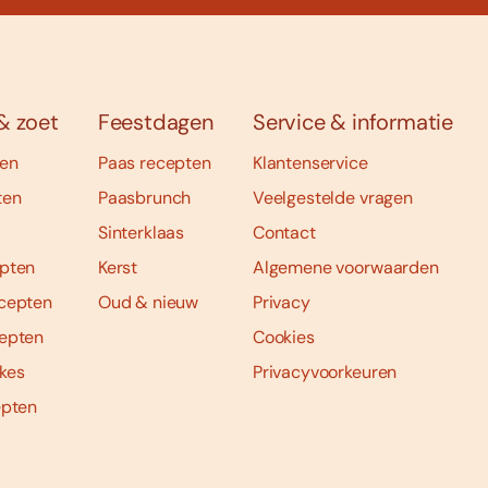
& zoet
Feestdagen
Service & informatie
ten
Paas recepten
Klantenservice
ten
Paasbrunch
Veelgestelde vragen
Sinterklaas
Contact
pten
Kerst
Algemene voorwaarden
cepten
Oud & nieuw
Privacy
epten
Cookies
kes
Privacyvoorkeuren
epten