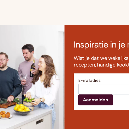
Inspiratie in je
Wist je dat we wekelijk
recepten, handige kookti
E-mailadres: