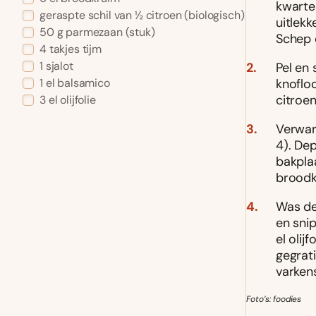
kwarte
geraspte schil van ½ citroen (biologisch)
uitlek
50 g parmezaan (stuk)
Schep d
4 takjes tijm
1 sjalot
Pel en 
knoflo
1 el balsamico
citroe
3 el olijfolie
Verwar
4). De
bakpla
broodk
Was de
en snip
el oli
gegrati
varken
Foto’s: foodies