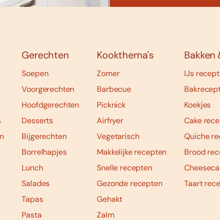
Gerechten
Kookthema's
Bakken 
Soepen
Zomer
IJs recep
Voorgerechten
Barbecue
Bakrecep
Hoofdgerechten
Picknick
Koekjes
s
Desserts
Airfryer
Cake rece
n
Bijgerechten
Vegetarisch
Quiche re
Borrelhapjes
Makkelijke recepten
Brood rec
Lunch
Snelle recepten
Cheeseca
Salades
Gezonde recepten
Taart rec
Tapas
Gehakt
Pasta
Zalm