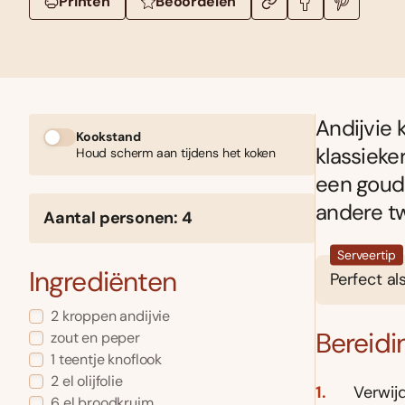
Printen
Beoordelen
Andijvie 
Kookstand
klassieke
Houd scherm aan tijdens het koken
een goudb
andere tw
Aantal personen: 4
Serveertip
Ingrediënten
Perfect al
2 kroppen andijvie
Bereidi
zout en peper
1 teentje knoflook
2 el olijfolie
Verwijd
6 el broodkruim