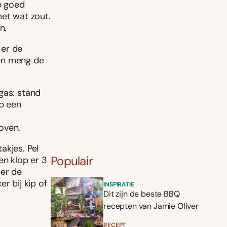
e goed
met wat zout.
n.
 er de
 en meng de
gas: stand
op een
oven.
akjes. Pel
Populair
en klop er 3
eer de
r bij kip of
INSPIRATIE
Dit zijn de beste BBQ
recepten van Jamie Oliver
RECEPT