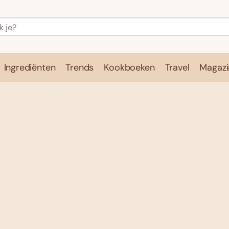
Ingrediënten
Trends
Kookboeken
Travel
Magazi
e
Kookschool
Ingrediënten
Trends
Kookboeken