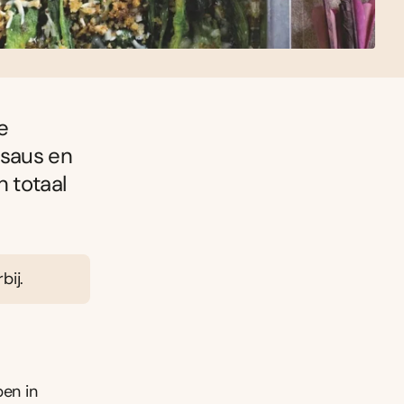
e
 saus en
n totaal
bij.
pen in