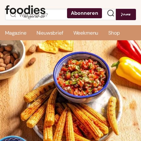
Abonneren
Zoek
Menu
Magazine
Nieuwsbrief
Weekmenu
Shop