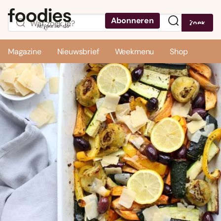
Abonneren
Zoek
Menu
Magazine
Nieuwsbrief
Weekmenu
Shop