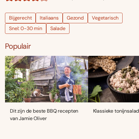
Bijgerecht
Italiaans
Gezond
Vegetarisch
Snel: 0-30 min
Salade
Populair
Dit zijn de beste BBQ recepten
Klassieke tonijnsala
van Jamie Oliver