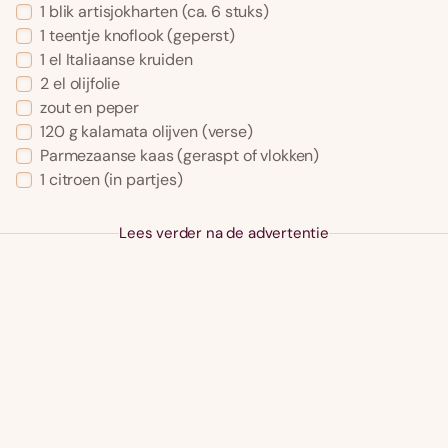
1
blik
artisjokharten
(ca. 6 stuks)
1
teentje
knoflook
(geperst)
1
el
Italiaanse kruiden
2
el
olijfolie
zout en peper
120
g
kalamata olijven
(verse)
Parmezaanse kaas
(geraspt of vlokken)
1
citroen
(in partjes)
Lees verder na de advertentie