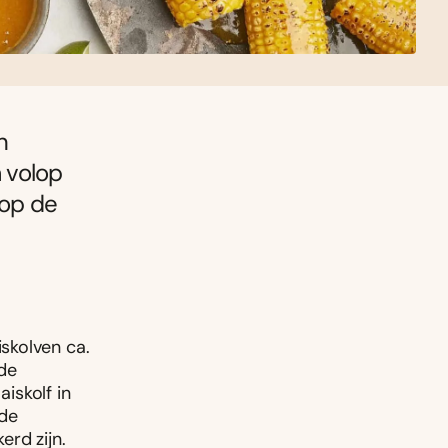
n
 volop
 op de
skolven ca.
 de
aiskolf in
 de
rd zijn.