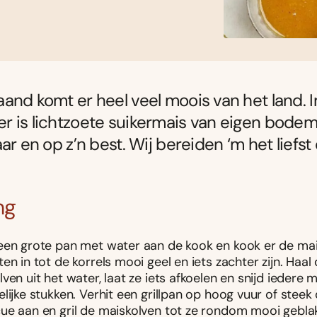
and komt er heel veel moois van het land. I
 is lichtzoete suikermais van eigen bodem
aar en op z’n best. Wij bereiden ‘m het liefst
ng
een grote pan met water aan de kook en kook er de mai
en in tot de korrels mooi geel en iets zachter zijn. Haal
ven uit het water, laat ze iets afkoelen en snijd iedere m
lijke stukken. Verhit een grillpan op hoog vuur of steek
ue aan en gril de maiskolven tot ze rondom mooi geblake