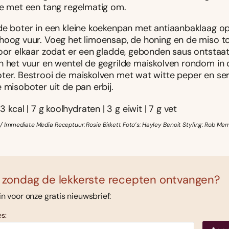
ze met een tang regelmatig om.
de boter in een kleine koekenpan met antiaanbaklaag o
hoog vuur. Voeg het limoensap, de honing en de miso t
door elkaar zodat er een gladde, gebonden saus ontstaat
n het vuur en wentel de gegrilde maiskolven rondom in 
ter. Bestrooi de maiskolven met wat witte peper en se
 misoboter uit de pan erbij.
13 kcal | 7 g koolhydraten | 3 g eiwit | 7 g vet
 Immediate Media Receptuur: Rosie Birkett Foto’s: Hayley Benoit Styling: Rob Merr
 zondag de lekkerste recepten ontvangen?
 in voor onze gratis nieuwsbrief:
s: