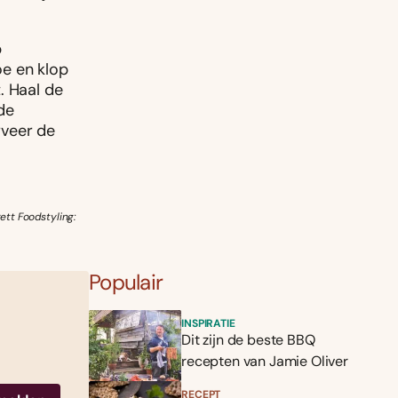
p
oe en klop
. Haal de
de
rveer de
ett Foodstyling:
Populair
INSPIRATIE
Dit zijn de beste BBQ
recepten van Jamie Oliver
RECEPT