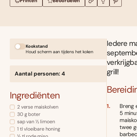
Printen
Beoordelen
Iedere ma
Kookstand
september
Houd scherm aan tijdens het koken
verkrijgb
grill!
Aantal personen: 4
Bereidi
Ingrediënten
Breng 
2 verse maiskolven
5 minut
30 g boter
maiskol
sap van ½ limoen
twee ge
1 tl vloeibare honing
barbec
½ tl rode miso