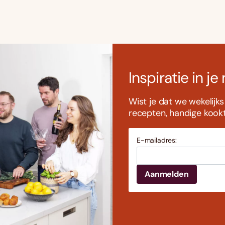
Inspiratie in je
Wist je dat we wekelijk
recepten, handige kookti
E-mailadres: