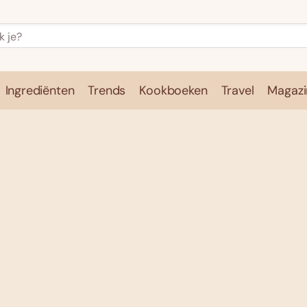
Ingrediënten
Trends
Kookboeken
Travel
Magazi
e
Kookschool
Ingrediënten
Trends
Kookboeken