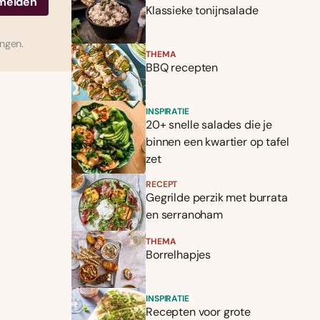
Klassieke tonijnsalade
ingen.
THEMA
BBQ recepten
INSPIRATIE
20+ snelle salades die je
binnen een kwartier op tafel
zet
RECEPT
Gegrilde perzik met burrata
en serranoham
THEMA
Borrelhapjes
INSPIRATIE
Recepten voor grote