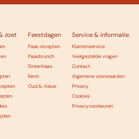
& zoet
Feestdagen
Service & informatie
ten
Paas recepten
Klantenservice
ten
Paasbrunch
Veelgestelde vragen
Sinterklaas
Contact
pten
Kerst
Algemene voorwaarden
cepten
Oud & nieuw
Privacy
epten
Cookies
kes
Privacyvoorkeuren
epten