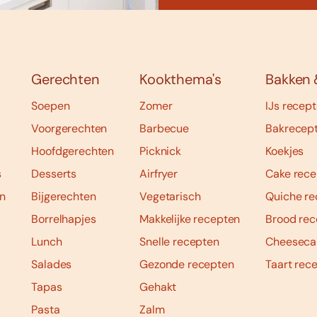
Gerechten
Kookthema's
Bakken 
Soepen
Zomer
IJs recep
Voorgerechten
Barbecue
Bakrecep
Hoofdgerechten
Picknick
Koekjes
s
Desserts
Airfryer
Cake rece
n
Bijgerechten
Vegetarisch
Quiche re
Borrelhapjes
Makkelijke recepten
Brood rec
Lunch
Snelle recepten
Cheeseca
Salades
Gezonde recepten
Taart rec
Tapas
Gehakt
Pasta
Zalm