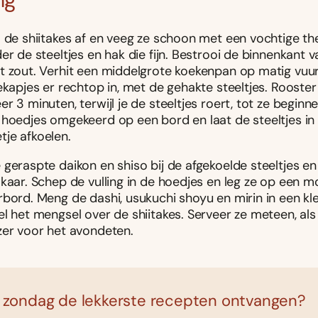
l de shiitakes af en veeg ze schoon met een vochtige t
er de steeltjes en hak die fijn. Bestrooi de binnenkant 
t zout. Verhit een middelgrote koekenpan op matig vuur
ekapjes er rechtop in, met de gehakte steeltjes. Rooster
r 3 minuten, terwijl je de steeltjes roert, tot ze beginne
 hoedjes omgekeerd op een bord en laat de steeltjes in
je afkoelen.
geraspte daikon en shiso bij de afgekoelde steeltjes en
kaar. Schep de vulling in de hoedjes en leg ze op een m
rbord. Meng de dashi, usukuchi shoyu en mirin in een kl
el het mengsel over de shiitakes. Serveer ze meteen, al
zer voor het avondeten.
 zondag de lekkerste recepten ontvangen?