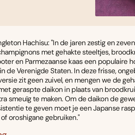
gleton Hachisu: "In de jaren zestig en zeve
champignons met gehakte steeltjes, broodk
boter en Parmezaanse kaas een populaire h
in de Verenigde Staten. In deze frisse, ongeb
ersie zit geen zuivel, en mengen we de geh
 met geraspte daikon in plaats van broodkr
xtra smeuïg te maken. Om de daikon de gew
sistentie te geven moet je een Japanse ras
) of oroshigane gebruiken."
ng