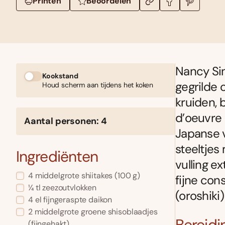
Printen
Beoordelen
Nancy Sin
Kookstand
gegrilde 
Houd scherm aan tijdens het koken
kruiden, 
d’oeuvre 
Aantal personen: 4
Japanse v
steeltjes
Ingrediënten
vulling e
4 middelgrote shiitakes (100 g)
fijne con
¼ tl zeezoutvlokken
(oroshiki
4 el fijngeraspte daikon
2 middelgrote groene shisoblaadjes
Bereidi
(fijngehakt)