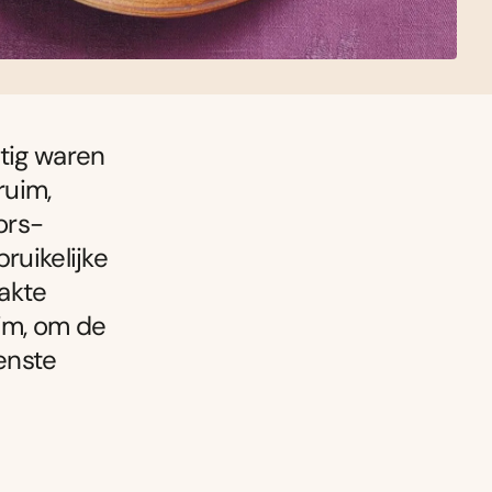
ntig waren
ruim,
ors-
ruikelijke
akte
uim, om de
enste
p