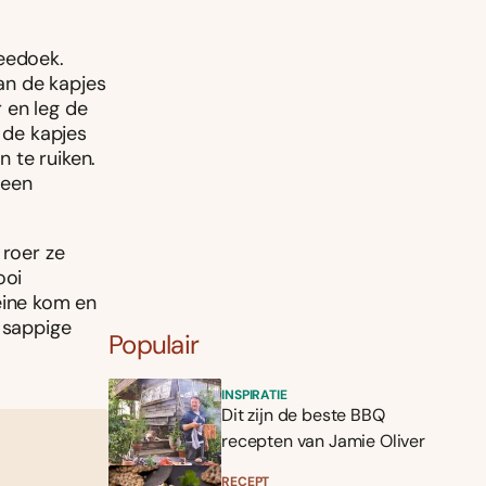
heedoek.
van de kapjes
 en leg de
 de kapjes
n te ruiken.
 een
 roer ze
ooi
eine kom en
s sappige
Populair
INSPIRATIE
Dit zijn de beste BBQ
recepten van Jamie Oliver
RECEPT