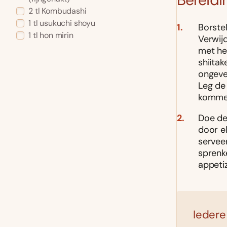
2 tl Kombudashi
1 tl usukuchi shoyu
Borste
1 tl hon mirin
Verwijd
met he
shiitak
ongevee
Leg de
kommet
Doe de 
door el
servee
sprenk
appeti
Iedere