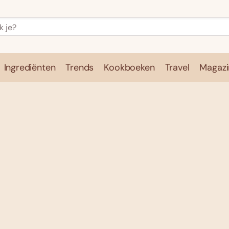
Ingrediënten
Trends
Kookboeken
Travel
Magazi
e
Kookschool
Ingrediënten
Trends
Kookboeken