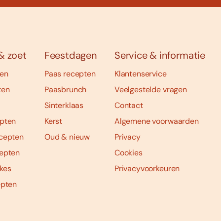
& zoet
Feestdagen
Service & informatie
ten
Paas recepten
Klantenservice
ten
Paasbrunch
Veelgestelde vragen
Sinterklaas
Contact
pten
Kerst
Algemene voorwaarden
cepten
Oud & nieuw
Privacy
epten
Cookies
kes
Privacyvoorkeuren
epten