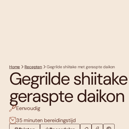
Home
Recepten
Gegrilde shiitake met geraspte daikon
Gegrilde shiitak
geraspte daikon
Eenvoudig
35 minuten bereidingstijd