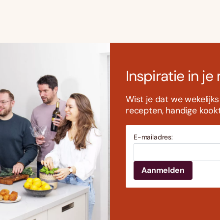
Inspiratie in je
Wist je dat we wekelijk
recepten, handige kookti
E-mailadres: