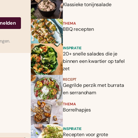
Klassieke tonijnsalade
THEMA
BBQ recepten
ingen.
INSPIRATIE
20+ snelle salades die je
binnen een kwartier op tafel
zet
RECEPT
Gegrilde perzik met burrata
en serranoham
THEMA
Borrelhapjes
INSPIRATIE
Recepten voor grote