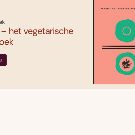
ek
– het vegetarische
oek
u