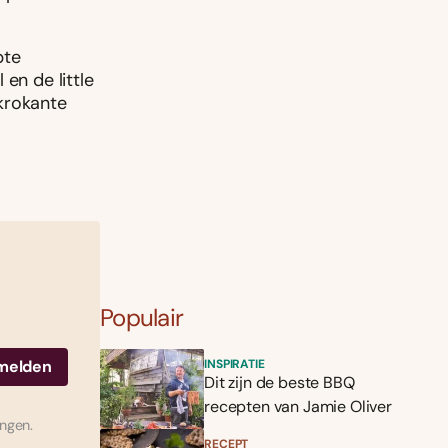
pte
en de little
krokante
Populair
INSPIRATIE
Dit zijn de beste BBQ
recepten van Jamie Oliver
ingen.
RECEPT