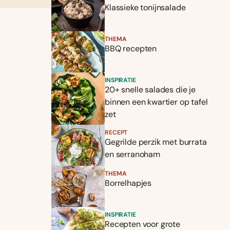
Klassieke tonijnsalade
THEMA
BBQ recepten
INSPIRATIE
20+ snelle salades die je
binnen een kwartier op tafel
zet
RECEPT
Gegrilde perzik met burrata
en serranoham
THEMA
Borrelhapjes
INSPIRATIE
Recepten voor grote