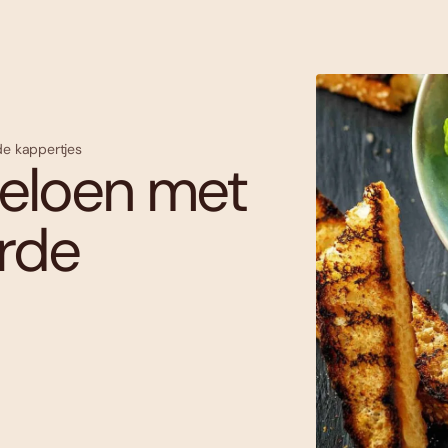
de kappertjes
eloen met
urde