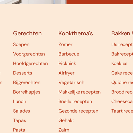
Gerechten
Kookthema's
Bakken 
Soepen
Zomer
IJs recep
Voorgerechten
Barbecue
Bakrecep
Hoofdgerechten
Picknick
Koekjes
s
Desserts
Airfryer
Cake rece
n
Bijgerechten
Vegetarisch
Quiche re
Borrelhapjes
Makkelijke recepten
Brood rec
Lunch
Snelle recepten
Cheeseca
Salades
Gezonde recepten
Taart rec
Tapas
Gehakt
Pasta
Zalm