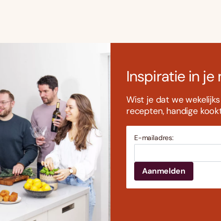
Inspiratie in je
Wist je dat we wekelijk
recepten, handige kookti
E-mailadres: