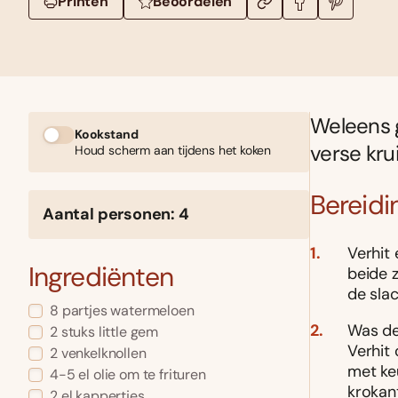
Printen
Beoordelen
Weleens g
Kookstand
verse kru
Houd scherm aan tijdens het koken
Bereidi
Aantal personen: 4
Verhit 
Ingrediënten
beide z
de slac
8 partjes watermeloen
Was de
2 stuks little gem
Verhit 
2 venkelknollen
met keu
4-5 el olie om te frituren
krokant
2 el kappertjes