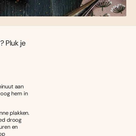
 Pluk je
minuut aan
droog hem in
nne plakken.
oed droog
euren en
 op