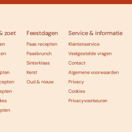
& zoet
Feestdagen
Service & informatie
ten
Paas recepten
Klantenservice
ten
Paasbrunch
Veelgestelde vragen
Sinterklaas
Contact
pten
Kerst
Algemene voorwaarden
cepten
Oud & nieuw
Privacy
epten
Cookies
kes
Privacyvoorkeuren
epten