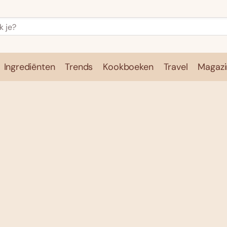
Ingrediënten
Trends
Kookboeken
Travel
Magazi
e
Kookschool
Ingrediënten
Trends
Kookboeken