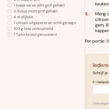
keuken
1 bosje verse dille grof gehakt
½ bosje munt grof gehakt
Meng de
4 el olijfolie
citroen
1 citroen uitgeperst en schil geraspt
gem. B
100 g feta verkruimeld
kapper
1 Turks brood geroosterd
Per portie: 5
Iedere
Schrijf je
E-mailadre
Ontvang el