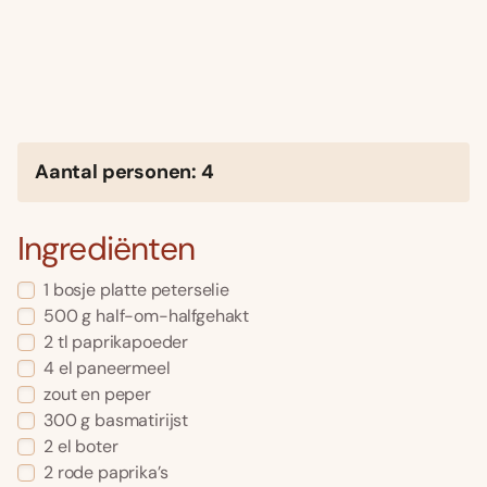
Aantal personen: 4
Ingrediënten
1 bosje platte peterselie
500 g half-om-halfgehakt
2 tl paprikapoeder
4 el paneermeel
zout en peper
300 g basmatirijst
2 el boter
2 rode paprika’s