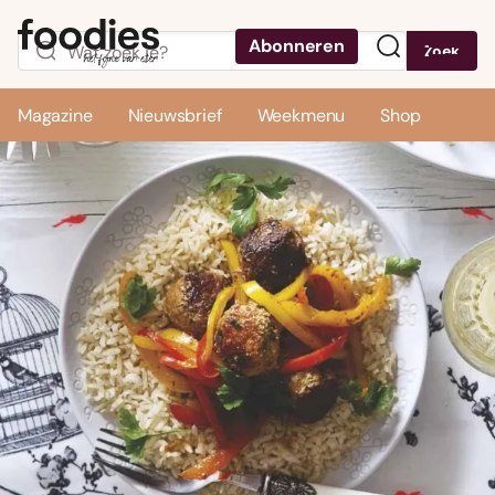
Abonneren
Zoek
Menu
Magazine
Nieuwsbrief
Weekmenu
Shop