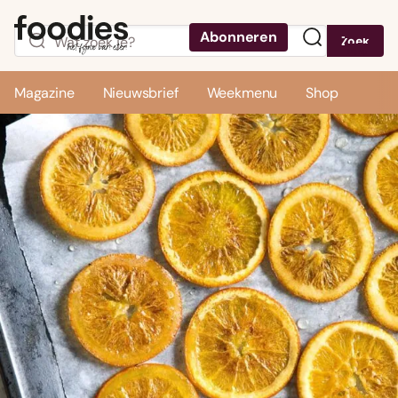
Abonneren
Zoek
Menu
Magazine
Nieuwsbrief
Weekmenu
Shop