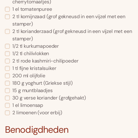
cherrytomaatjes)
1
el
tomatenpuree
2
tl
komijnzaad
(grof gekneusd in een vijzel met een
stamper)
2
tl
korianderzaad
(grof gekneusd in een vijzel met een
stamper)
1/2
tl
kurkumapoeder
1/2
tl
chilivlokken
2
tl
rode kashmiri-chilipoeder
1
tl
fijne kristalsuiker
200
ml
olijfolie
180
g
yoghurt
(Griekse stijl)
15
g
muntblaadjes
30
g
verse koriander
(grofgehakt)
1
el
limoensap
2
limoenen
(voor erbij)
Benodigdheden