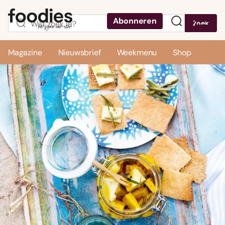
Abonneren
Zoek
Menu
Magazine
Nieuwsbrief
Weekmenu
Shop