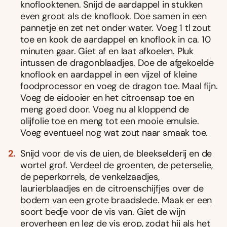
knoflooktenen. Snijd de aardappel in stukken
even groot als de knoflook. Doe samen in een
pannetje en zet net onder water. Voeg 1 tl zout
toe en kook de aardappel en knoflook in ca. 10
minuten gaar. Giet af en laat afkoelen. Pluk
intussen de dragonblaadjes. Doe de afgekoelde
knoflook en aardappel in een vijzel of kleine
foodprocessor en voeg de dragon toe. Maal fijn.
Voeg de eidooier en het citroensap toe en
meng goed door. Voeg nu al kloppend de
olijfolie toe en meng tot een mooie emulsie.
Voeg eventueel nog wat zout naar smaak toe.
Snijd voor de vis de uien, de bleekselderij en de
wortel grof. Verdeel de groenten, de peterselie,
de peperkorrels, de venkelzaadjes,
laurierblaadjes en de citroenschijfjes over de
bodem van een grote braadslede. Maak er een
soort bedje voor de vis van. Giet de wijn
eroverheen en leg de vis erop, zodat hij als het