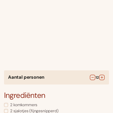
Aantal personen
12
Ingrediënten
2
komkommers
2
sjalotjes
(fijngesnipperd)