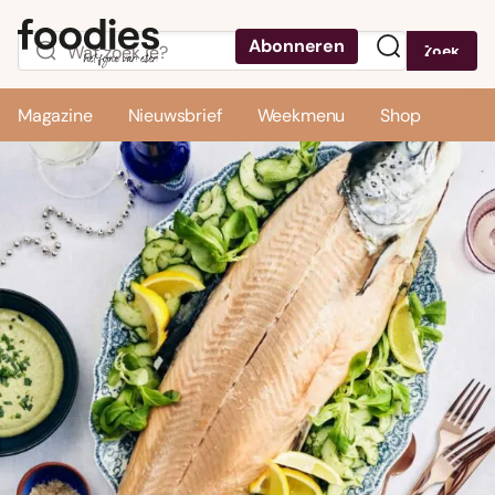
Abonneren
Zoek
Menu
Magazine
Nieuwsbrief
Weekmenu
Shop