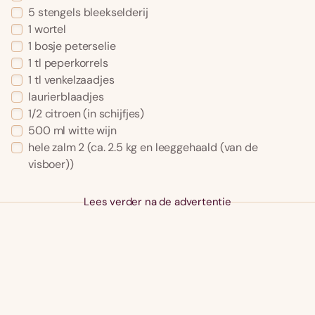
5
stengels
bleekselderij
1
wortel
1
bosje
peterselie
1
tl
peperkorrels
1
tl
venkelzaadjes
laurierblaadjes
1/2
citroen
(in schijfjes)
500
ml
witte wijn
hele zalm 2
(ca. 2.5 kg en leeggehaald (van de
visboer))
Lees verder na de advertentie