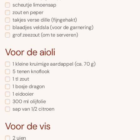
scheutje limoensap
zout en peper
takjes
verse dille
(fijngehakt)
blaadjes
veldsla
(voor de garnering)
grof zeezout
(om te serveren)
Voor de aioli
1
kleine kruimige aardappel
(ca. 70 g)
5
tenen
knoflook
1
tl
zout
1
bosje
dragon
1
eidooier
300
ml
olijfolie
sap van 1/2 citroen
Voor de vis
2
uien