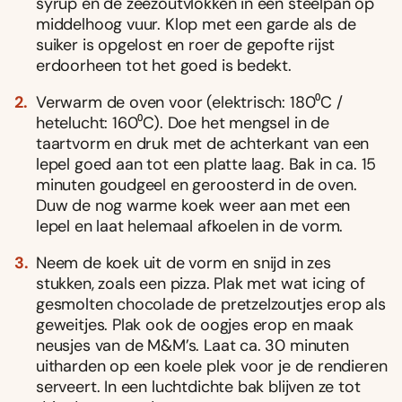
syrup en de zeezoutvlokken in een steelpan op
middelhoog vuur. Klop met een garde als de
suiker is opgelost en roer de gepofte rijst
erdoorheen tot het goed is bedekt.
Verwarm de oven voor (elektrisch: 180⁰C /
hetelucht: 160⁰C). Doe het mengsel in de
taartvorm en druk met de achterkant van een
lepel goed aan tot een platte laag. Bak in ca. 15
minuten goudgeel en geroosterd in de oven.
Duw de nog warme koek weer aan met een
lepel en laat helemaal afkoelen in de vorm.
Neem de koek uit de vorm en snijd in zes
stukken, zoals een pizza. Plak met wat icing of
gesmolten chocolade de pretzelzoutjes erop als
geweitjes. Plak ook de oogjes erop en maak
neusjes van de M&M’s. Laat ca. 30 minuten
uitharden op een koele plek voor je de rendieren
serveert. In een luchtdichte bak blijven ze tot