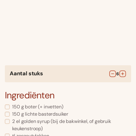
Aantal stuks
6
Ingrediënten
150
g
boter
(+ invetten)
150
g
lichte basterdsuiker
2
el
golden syrup
(bij de bakwinkel, of gebruik
keukenstroop)
tl
zeezoutvlokken