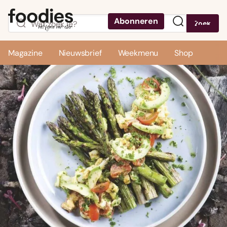
Abonneren
Zoek
Menu
Magazine
Nieuwsbrief
Weekmenu
Shop