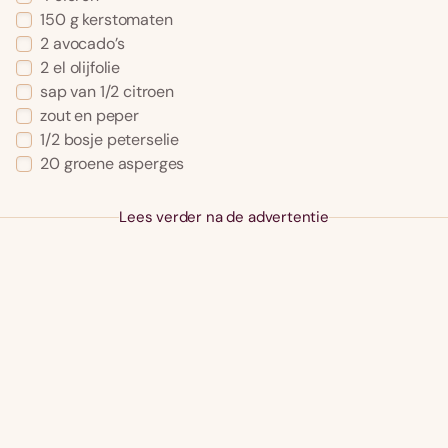
150
g
kerstomaten
2
avocado’s
2
el
olijfolie
sap van 1/2 citroen
zout en peper
1/2
bosje
peterselie
20
groene asperges
Lees verder na de advertentie