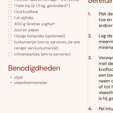
Bereidi
1
hele kip
(à 1,5 kg, gevlinderd*)
1
bol
knoflook
Plet de
1
el
olijfolie
toe en
400
g
Griekse yoghurt
erdoor
zout en peper
Leg de 
1
bosje koriander
(optioneel)
meermaa
kurkumarijst
(om te serveren, zie ons
minimaa
recept van kurkumarijst)
citroenpartjes
(om te serveren)
Verwar
met de
Benodigdheden
knofloo
een be
vijzel
neem d
vleesthermometer
of tot 
vleesth
is hij 
Pel in