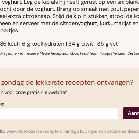
yoghurt. Leg de kip als hij heeft gerust op een snijplank
ocht door de yoghurt. Breng op smaak met zout, peper
el extra citroensap. Snijd de kip in stukken, strooi de k
heen en serveer met de citroenyoghurt, kurkumarijst en
partjes.
86 kcal | 6 g koolhydraten | 34 g eiwit | 35 g vet
Magazine / Immediate Media Receptuur: Good Food Team Fotografie: Liam Desboi
 zondag de lekkerste recepten ontvangen?
 in voor onze gratis nieuwsbrief:
s:
ke week de lekkerste recepten, handige kooktips en speciale aanbied