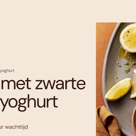
nyoghurt
 met zwarte
nyoghurt
ur wachttijd