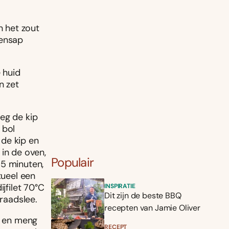
n het zout
oensap
 huid
n zet
eg de kip
 bol
 de kip en
 in de oven,
Populair
15 minuten,
tueel een
jfilet 70°C
INSPIRATIE
Dit zijn de beste BBQ
braadslee.
recepten van Jamie Oliver
e en meng
RECEPT