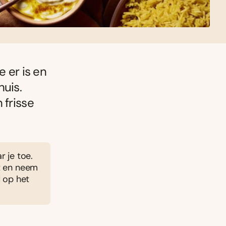
e er is en
huis.
 frisse
 je toe.
t en neem
d op het