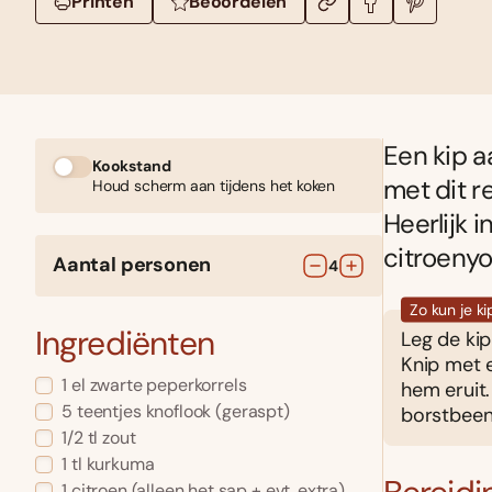
Printen
Beoordelen
Een kip a
Kookstand
met dit r
Houd scherm aan tijdens het koken
Heerlijk 
citroenyo
Aantal personen
4
Zo kun je ki
Ingrediënten
Leg de kip
Knip met 
1
el
zwarte peperkorrels
hem eruit.
5
teentjes
knoflook
(geraspt)
borstbeen
1/2
tl
zout
1
tl
kurkuma
1
citroen
(alleen het sap + evt. extra)