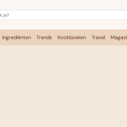
Ingrediënten
Trends
Kookboeken
Travel
Magazi
e
Kookschool
Ingrediënten
Trends
Kookboeken