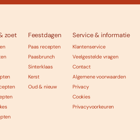
& zoet
Feestdagen
Service & informatie
ten
Paas recepten
Klantenservice
ten
Paasbrunch
Veelgestelde vragen
Sinterklaas
Contact
pten
Kerst
Algemene voorwaarden
cepten
Oud & nieuw
Privacy
epten
Cookies
kes
Privacyvoorkeuren
epten