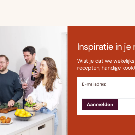
Inspiratie in je
Wist je dat we wekelijk
recepten, handige kookti
E-mailadres: