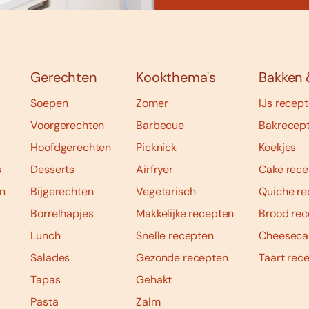
Gerechten
Kookthema's
Bakken 
Soepen
Zomer
IJs recep
Voorgerechten
Barbecue
Bakrecep
Hoofdgerechten
Picknick
Koekjes
s
Desserts
Airfryer
Cake rece
n
Bijgerechten
Vegetarisch
Quiche re
Borrelhapjes
Makkelijke recepten
Brood rec
Lunch
Snelle recepten
Cheeseca
Salades
Gezonde recepten
Taart rec
Tapas
Gehakt
Pasta
Zalm