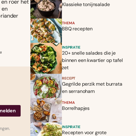
 en roer het
Klassieke tonijnsalade
 en
oriander
THEMA
BBQ recepten
INSPIRATIE
s
20+ snelle salades die je
binnen een kwartier op tafel
zet
RECEPT
Gegrilde perzik met burrata
en serranoham
THEMA
Borrelhapjes
INSPIRATIE
ingen.
Recepten voor grote