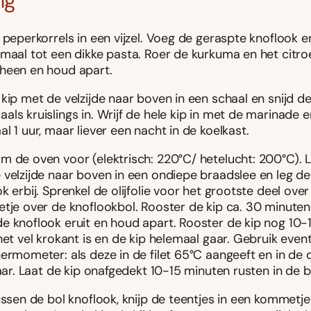
ng
 peperkorrels in een vijzel. Voeg de geraspte knoflook e
 maal tot een dikke pasta. Roer de kurkuma en het citr
heen en houd apart.
kip met de velzijde naar boven in een schaal en snijd de
ls kruislings in. Wrijf de hele kip in met de marinade e
l 1 uur, maar liever een nacht in de koelkast.
m de oven voor (elektrisch: 220°C/ hetelucht: 200°C). L
 velzijde naar boven in een ondiepe braadslee en leg de
k erbij. Sprenkel de olijfolie voor het grootste deel over
etje over de knoflookbol. Rooster de kip ca. 30 minuten
e knoflook eruit en houd apart. Rooster de kip nog 10-
het vel krokant is en de kip helemaal gaar. Gebruik even
ermometer: als deze in de filet 65°C aangeeft en in de di
gaar. Laat de kip onafgedekt 10-15 minuten rusten in de 
tussen de bol knoflook, knijp de teentjes in een kommetj