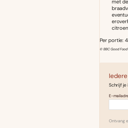
met de 
braadv
eventue
erover
citroen
Per portie: 4
© BBC Good Food 
Iedere
Schrijf je
E-mailadre
Ontvang el