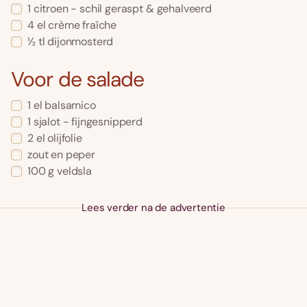
1 citroen - schil geraspt & gehalveerd
4 el crème fraîche
½ tl dijonmosterd
Voor de salade
1 el balsamico
1 sjalot - fijngesnipperd
2 el olijfolie
zout en peper
100 g veldsla
Lees verder na de advertentie