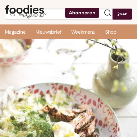
Abonneren
Zoek
Menu
Magazine
Nieuwsbrief
Weekmenu
Shop