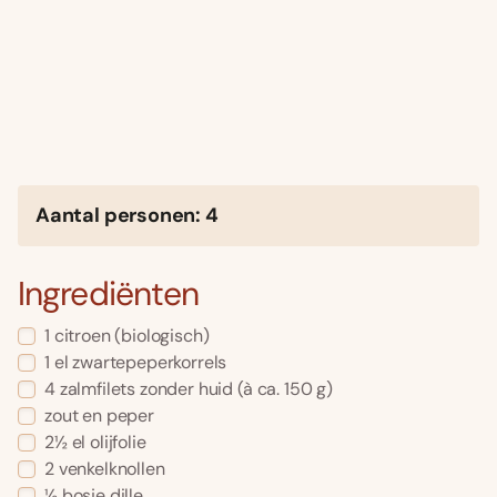
Aantal personen: 4
Ingrediënten
1 citroen (biologisch)
1 el zwartepeperkorrels
4 zalmfilets zonder huid (à ca. 150 g)
zout en peper
2½ el olijfolie
2 venkelknollen
½ bosje dille