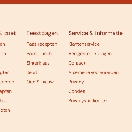
& zoet
Feestdagen
Service & informatie
ten
Paas recepten
Klantenservice
ten
Paasbrunch
Veelgestelde vragen
Sinterklaas
Contact
pten
Kerst
Algemene voorwaarden
cepten
Oud & nieuw
Privacy
epten
Cookies
kes
Privacyvoorkeuren
epten