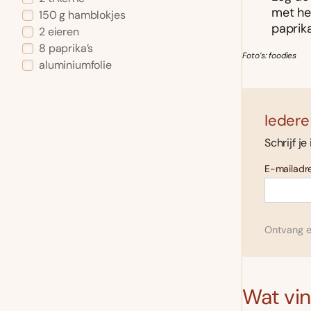
met he
150 g hamblokjes
paprika
2 eieren
8 paprika’s
Foto’s: foodies
aluminiumfolie
Iedere
Schrijf je
E-mailadre
Ontvang el
Wat vind