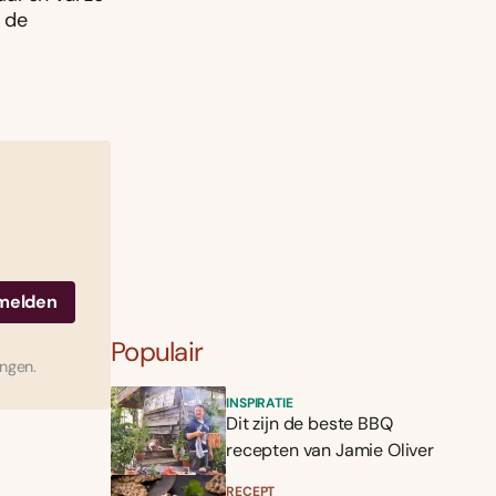
 de
Populair
ingen.
INSPIRATIE
Dit zijn de beste BBQ
recepten van Jamie Oliver
RECEPT