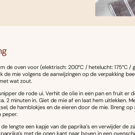
ng
m de oven voor (elektrisch: 200°C / hetelucht: 175°C / 
ok de mie volgens de aanwijzingen op de verpakking bee
met wat zout.
snipper de rode ui. Verhit de olie in een pan en fruit er d
ca. 2 minuten in. Giet de mie af en laat hem uitlekken. M
sel, de hamblokjes en de eieren door de mie. Breng o
n peper.
n de lengte een kapje van de paprika’s en verwijder de za
 paprika’s met de open kant naar boven in een ovenscha