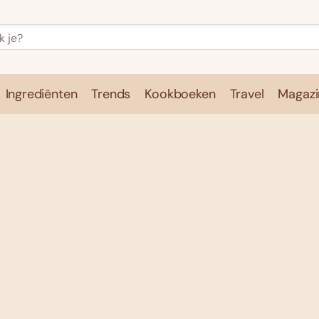
Ingrediënten
Trends
Kookboeken
Travel
Magazi
e
Kookschool
Ingrediënten
Trends
Kookboeken