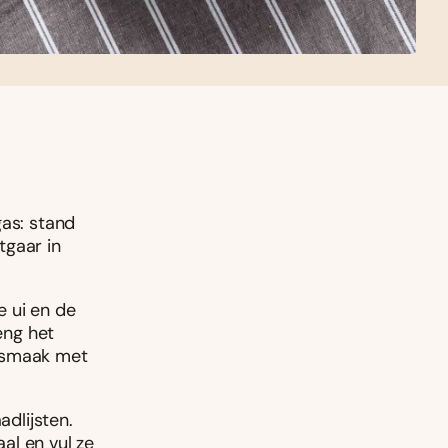
gas: stand
tgaar in
e ui en de
eng het
p smaak met
adlijsten.
al en vul ze