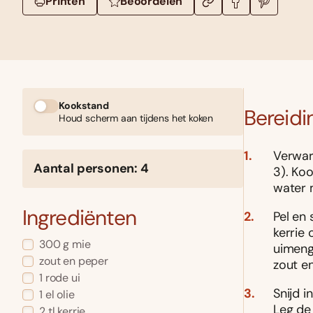
Printen
Beoordelen
Kookstand
Bereidi
Houd scherm aan tijdens het koken
Verwar
Aantal personen: 4
3). Ko
water 
Ingrediënten
Pel en 
kerrie 
300 g mie
uimeng
zout en peper
zout e
1 rode ui
Snijd i
1 el olie
Leg de
2 tl kerrie