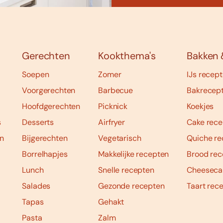
Gerechten
Kookthema's
Bakken 
Soepen
Zomer
IJs recep
Voorgerechten
Barbecue
Bakrecep
Hoofdgerechten
Picknick
Koekjes
s
Desserts
Airfryer
Cake rece
n
Bijgerechten
Vegetarisch
Quiche re
Borrelhapjes
Makkelijke recepten
Brood rec
Lunch
Snelle recepten
Cheeseca
Salades
Gezonde recepten
Taart rec
Tapas
Gehakt
Pasta
Zalm