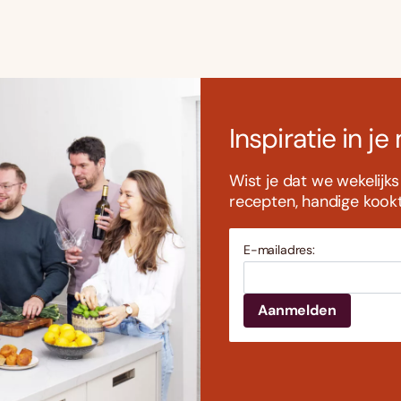
Inspiratie in je
Wist je dat we wekelijk
recepten, handige kookti
E-mailadres: