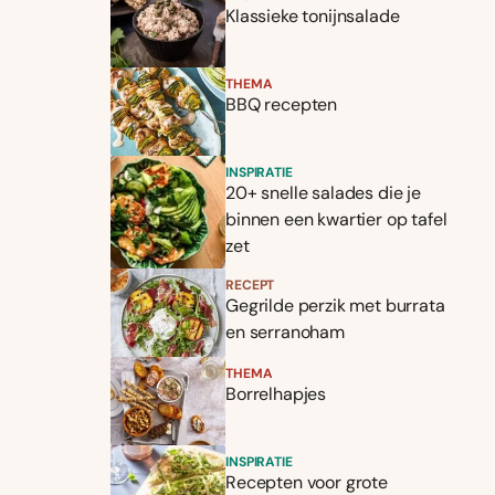
Klassieke tonijnsalade
THEMA
BBQ recepten
INSPIRATIE
20+ snelle salades die je
binnen een kwartier op tafel
zet
RECEPT
Gegrilde perzik met burrata
en serranoham
THEMA
Borrelhapjes
INSPIRATIE
Recepten voor grote