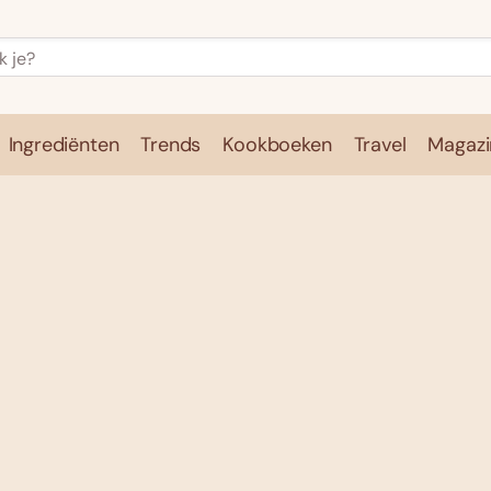
Ingrediënten
Trends
Kookboeken
Travel
Magazi
e
Kookschool
Ingrediënten
Trends
Kookboeken