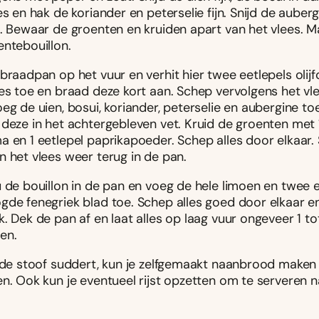
es en hak de koriander en peterselie fijn. Snijd de auberg
s. Bewaar de groenten en kruiden apart van het vlees. M
entebouillon.
braadpan op het vuur en verhit hier twee eetlepels olijfo
es toe en braad deze kort aan. Schep vervolgens het vle
eg de uien, bosui, koriander, peterselie en aubergine t
 deze in het achtergebleven vet. Kruid de groenten met 
a en 1 eetlepel paprikapoeder. Schep alles door elkaar.
n het vlees weer terug in de pan.
u de bouillon in de pan en voeg de hele limoen en twee 
gde fenegriek blad toe. Schep alles goed door elkaar e
. Dek de pan af en laat alles op laag vuur ongeveer 1 tot
en.
l de stoof suddert, kun je zelfgemaakt naanbrood maken 
en. Ook kun je eventueel rijst opzetten om te serveren 