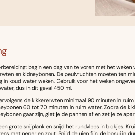
ng
orbereiding: begin een dag van te voren met het weken 
erwten en kidneybonen. De peulvruchten moeten ten min
ng in koud water weken. Gebruik voor het weken ongevee
water, dus in dit geval 450 ml.
ervolgens de kikkererwten minimaal 90 minuten in ruim
neybonen 60 tot 70 minuten in ruim water. Zodra de ki
eybonen gaar zijn, giet je de pannen af en zet je ze apar
n grote snijplank en snijd het rundvlees in blokjes. Kru
ens met peper en zout. Snijd de uien fijn, de bosui in d