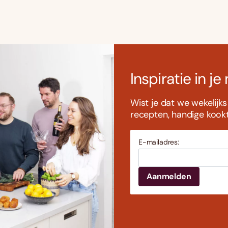
Inspiratie in je
Wist je dat we wekelijk
recepten, handige kookti
E-mailadres: