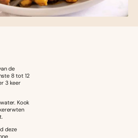
van de
ste 8 tot 12
r 3 keer
 water. Kook
kkererwten
t.
id deze
unne