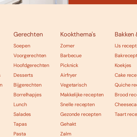
Gerechten
Kookthema's
Bakken 
Soepen
Zomer
IJs recep
Voorgerechten
Barbecue
Bakrecep
Hoofdgerechten
Picknick
Koekjes
s
Desserts
Airfryer
Cake rece
n
Bijgerechten
Vegetarisch
Quiche re
Borrelhapjes
Makkelijke recepten
Brood rec
Lunch
Snelle recepten
Cheeseca
Salades
Gezonde recepten
Taart rec
Tapas
Gehakt
Pasta
Zalm