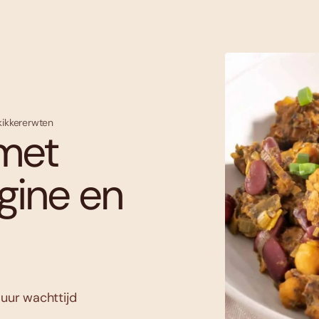
kikkererwten
met
gine en
 uur wachttijd