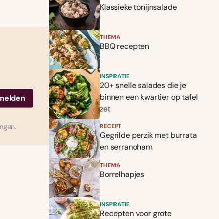
Klassieke tonijnsalade
THEMA
BBQ recepten
INSPIRATIE
20+ snelle salades die je
binnen een kwartier op tafel
zet
ingen.
RECEPT
Gegrilde perzik met burrata
en serranoham
THEMA
Borrelhapjes
INSPIRATIE
Recepten voor grote