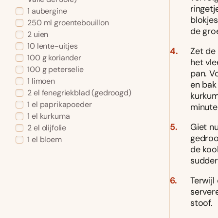
ringetj
1
aubergine
blokje
250
ml
groentebouillon
de gro
2
uien
10
lente-uitjes
Zet de 
100
g
koriander
het vle
100
g
peterselie
pan. Vo
1
limoen
en bak
2
el
fenegriekblad
(gedroogd)
kurkum
1
el
paprikapoeder
minute
1
el
kurkuma
Giet n
2
el
olijfolie
gedroo
1
el
bloem
de kook
sudder
Terwij
server
stoof.