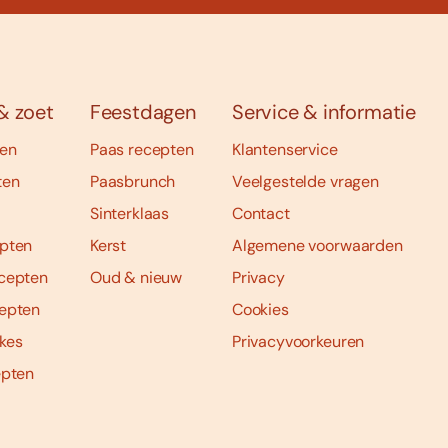
& zoet
Feestdagen
Service & informatie
ten
Paas recepten
Klantenservice
ten
Paasbrunch
Veelgestelde vragen
Sinterklaas
Contact
pten
Kerst
Algemene voorwaarden
cepten
Oud & nieuw
Privacy
epten
Cookies
kes
Privacyvoorkeuren
epten