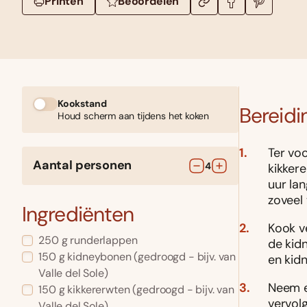
Printen
Beoordelen
Kookstand
Bereidi
Houd scherm aan tijdens het koken
Ter vo
Aantal personen
4
kikker
uur la
zoveel 
Ingrediënten
Kook v
250
g
runderlappen
de kid
150
g
kidneybonen
(gedroogd - bijv. van
en kidn
Valle del Sole)
Neem ee
150
g
kikkererwten
(gedroogd - bijv. van
vervolg
Valle del Sole)