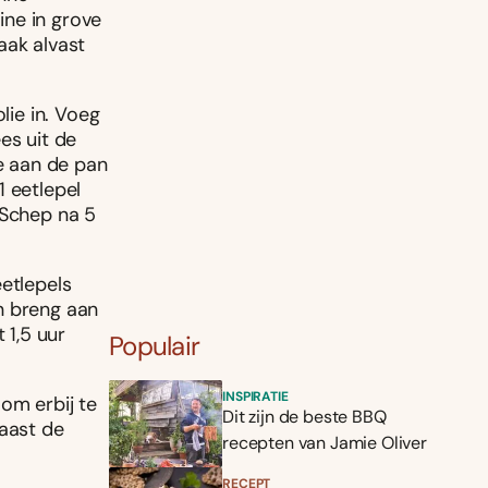
ine in grove
aak alvast
lie in. Voeg
es uit de
oe aan de pan
1 eetlepel
 Schep na 5
eetlepels
n breng aan
 1,5 uur
Populair
INSPIRATIE
om erbij te
Dit zijn de beste BBQ
naast de
recepten van Jamie Oliver
RECEPT