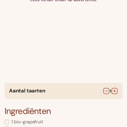
Aantal taarten
1
Ingrediënten
1
bio-grapefruit