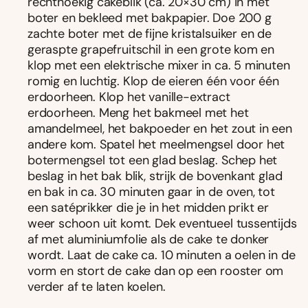
rechthoekig cakeblik (ca. 20×30 cm) in met
boter en bekleed met bakpapier. Doe 200 g
zachte boter met de fijne kristalsuiker en de
geraspte grapefruitschil in een grote kom en
klop met een elektrische mixer in ca. 5 minuten
romig en luchtig. Klop de eieren één voor één
erdoorheen. Klop het vanille-extract
erdoorheen. Meng het bakmeel met het
amandelmeel, het bakpoeder en het zout in een
andere kom. Spatel het meelmengsel door het
botermengsel tot een glad beslag. Schep het
beslag in het bak blik, strijk de bovenkant glad
en bak in ca. 30 minuten gaar in de oven, tot
een satéprikker die je in het midden prikt er
weer schoon uit komt. Dek eventueel tussentijds
af met aluminiumfolie als de cake te donker
wordt. Laat de cake ca. 10 minuten a oelen in de
vorm en stort de cake dan op een rooster om
verder af te laten koelen.