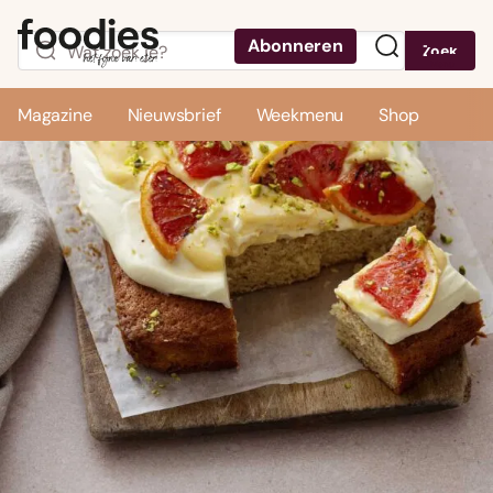
Abonneren
Zoek
Menu
Magazine
Nieuwsbrief
Weekmenu
Shop