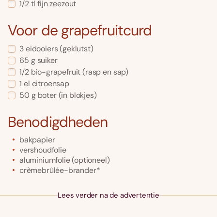
1/2
tl
fijn zeezout
Voor de grapefruitcurd
3
eidooiers
(geklutst)
65
g
suiker
1/2
bio-grapefruit
(rasp en sap)
1
el
citroensap
50
g
boter
(in blokjes)
Benodigdheden
bakpapier
vershoudfolie
aluminiumfolie (optioneel)
crèmebrûlée-brander*
Lees verder na de advertentie