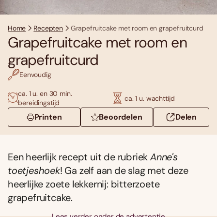
Home
Recepten
Grapefruitcake met room en grapefruitcurd
Grapefruitcake met room en
grapefruitcurd
Eenvoudig
ca. 1 u. en 30 min.
ca. 1 u. wachttijd
bereidingstijd
Printen
Beoordelen
Delen
Een heerlijk recept uit de rubriek
Anne's
toetjeshoek
! Ga zelf aan de slag met deze
heerlijke zoete lekkernij: bitterzoete
grapefruitcake.
Lees verder onder de advertentie