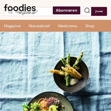
Abonneren
Zoek
Menu
Magazine
Nieuwsbrief
Weekmenu
Shop