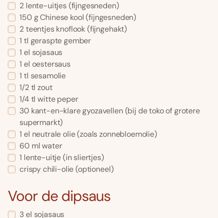
2
lente-uitjes
(fijngesneden)
150
g
Chinese kool
(fijngesneden)
2
teentjes knoflook
(fijngehakt)
1
tl
geraspte gember
1
el
sojasaus
1
el
oestersaus
1
tl
sesamolie
1/2
tl
zout
1/4
tl
witte peper
30
kant-en-klare gyozavellen
(bij de toko of grotere
supermarkt)
1
el
neutrale olie
(zoals zonnebloemolie)
60
ml
water
1
lente-uitje
(in sliertjes)
crispy chili-olie
(optioneel)
Voor de dipsaus
3
el
sojasaus