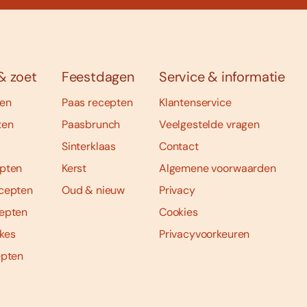
& zoet
Feestdagen
Service & informatie
ten
Paas recepten
Klantenservice
ten
Paasbrunch
Veelgestelde vragen
Sinterklaas
Contact
pten
Kerst
Algemene voorwaarden
cepten
Oud & nieuw
Privacy
epten
Cookies
kes
Privacyvoorkeuren
epten