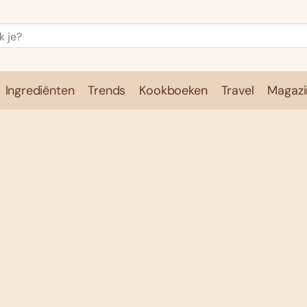
Ingrediënten
Trends
Kookboeken
Travel
Magazi
e
Kookschool
Ingrediënten
Trends
Kookboeken