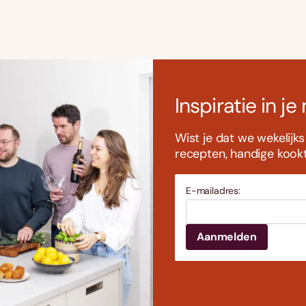
Inspiratie in je
Wist je dat we wekelijk
recepten, handige kookti
E-mailadres: