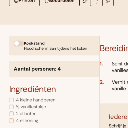
Printen
Beoordelen
Kookstand
Bereidi
Houd scherm aan tijdens het koken
Schil d
Aantal personen: 4
vanille
Verhit 
Ingrediënten
vanille
4 kleine handperen
½ vanillestokje
2 el boter
Iedere
4 el honing
Schrijf je