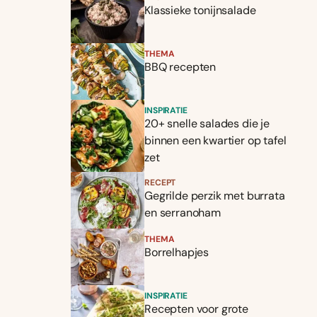
Klassieke tonijnsalade
THEMA
BBQ recepten
INSPIRATIE
20+ snelle salades die je
binnen een kwartier op tafel
zet
RECEPT
Gegrilde perzik met burrata
en serranoham
THEMA
Borrelhapjes
INSPIRATIE
Recepten voor grote