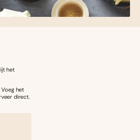
ijt het
. Voeg het
veer direct.