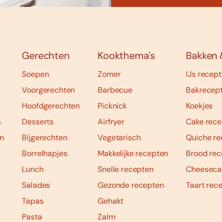
Gerechten
Kookthema's
Bakken 
Soepen
Zomer
IJs recep
Voorgerechten
Barbecue
Bakrecep
Hoofdgerechten
Picknick
Koekjes
s
Desserts
Airfryer
Cake rece
n
Bijgerechten
Vegetarisch
Quiche re
Borrelhapjes
Makkelijke recepten
Brood rec
Lunch
Snelle recepten
Cheeseca
Salades
Gezonde recepten
Taart rec
Tapas
Gehakt
Pasta
Zalm