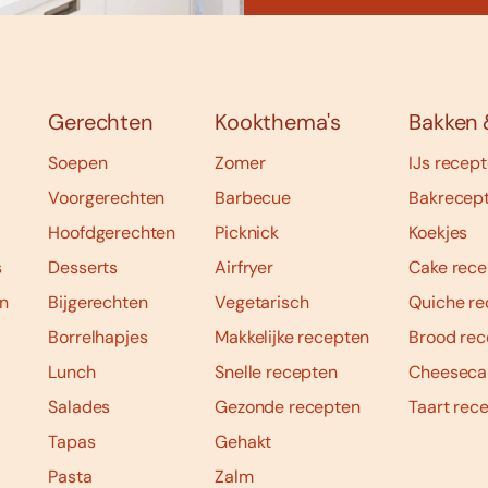
Gerechten
Kookthema's
Bakken 
Soepen
Zomer
IJs recep
Voorgerechten
Barbecue
Bakrecep
Hoofdgerechten
Picknick
Koekjes
s
Desserts
Airfryer
Cake rece
n
Bijgerechten
Vegetarisch
Quiche re
Borrelhapjes
Makkelijke recepten
Brood rec
Lunch
Snelle recepten
Cheeseca
Salades
Gezonde recepten
Taart rec
Tapas
Gehakt
Pasta
Zalm