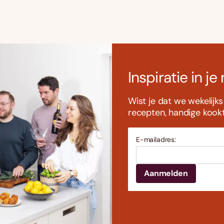
Inspiratie in je
Wist je dat we wekelijk
recepten, handige kookti
E-mailadres: