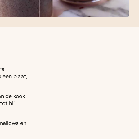
ra
 een plaat,
an de kook
ot hij
mallows en