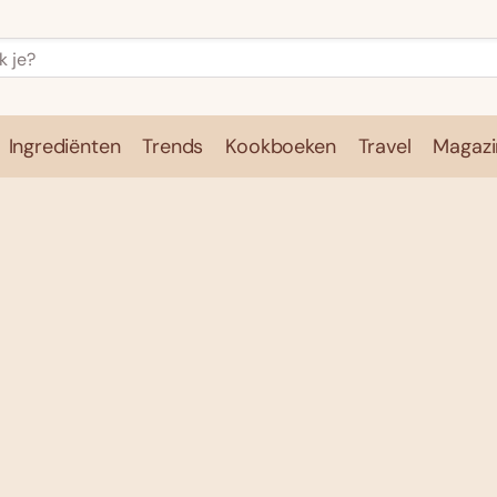
Ingrediënten
Trends
Kookboeken
Travel
Magazi
e
Kookschool
Ingrediënten
Trends
Kookboeken