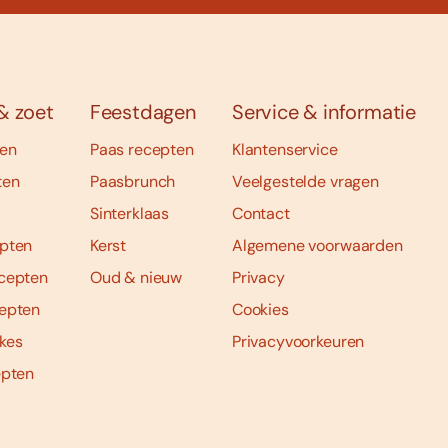
& zoet
Feestdagen
Service & informatie
ten
Paas recepten
Klantenservice
ten
Paasbrunch
Veelgestelde vragen
Sinterklaas
Contact
pten
Kerst
Algemene voorwaarden
cepten
Oud & nieuw
Privacy
epten
Cookies
kes
Privacyvoorkeuren
epten