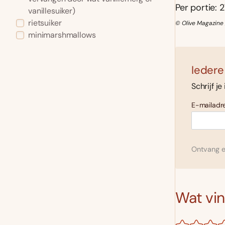
Per portie: 2
vanillesuiker)
rietsuiker
© Olive Magazine
minimarshmallows
Iedere
Schrijf je
E-mailadre
Ontvang el
Wat vind