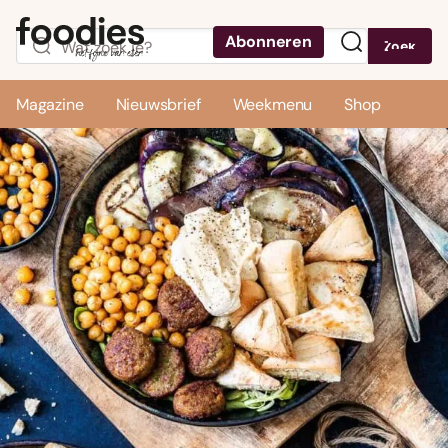
Abonneren
Zoek
Menu
Magazine
Nieuwsbrief
Weekmenu
Shop