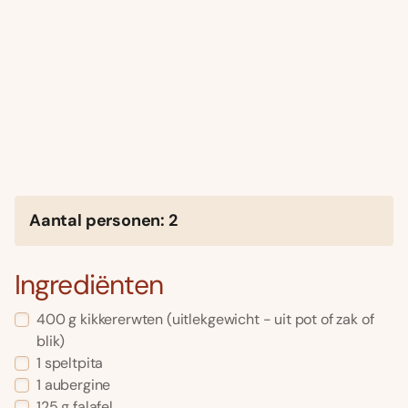
Aantal personen: 2
Ingrediënten
400 g kikkererwten (uitlekgewicht - uit pot of zak of
blik)
1 speltpita
1 aubergine
125 g falafel