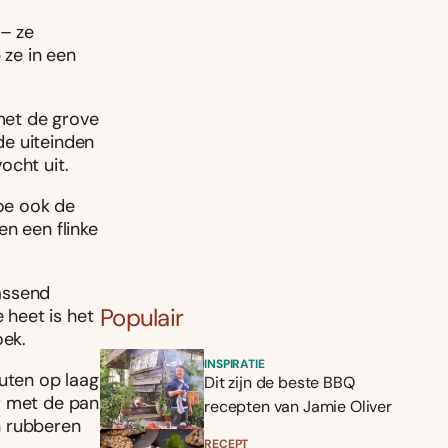
– ze
ze in een
 met de grove
de uiteinden
ocht uit.
oe ook de
en een flinke
assend
Populair
 heet is het
oek.
INSPIRATIE
nuten op laag
Dit zijn de beste BBQ
r met de pan
recepten van Jamie Oliver
en rubberen
RECEPT