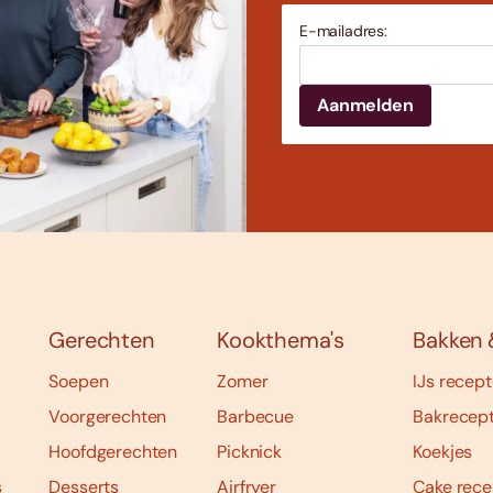
E-mailadres:
Gerechten
Kookthema's
Bakken 
Soepen
Zomer
IJs recep
Voorgerechten
Barbecue
Bakrecep
Hoofdgerechten
Picknick
Koekjes
s
Desserts
Airfryer
Cake rece