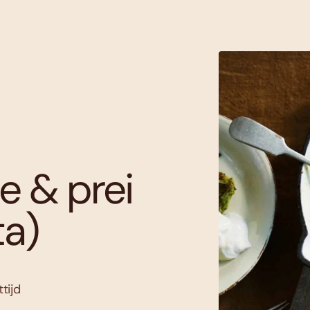
e & prei
ta)
tijd