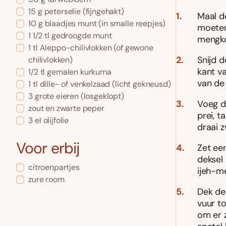
15
g
peterselie
(fijngehakt)
Maal d
10
g
blaadjes munt
(in smalle reepjes)
moeten
1 1/2
tl
gedroogde munt
mengko
1
tl
Aleppo-chilivlokken
(of gewone
Snijd d
chilivlokken)
kant v
1/2
tl
gemalen kurkuma
van de
1
tl
dille- of venkelzaad
(licht gekneusd)
3
grote eieren
(losgeklopt)
Voeg d
zout en zwarte peper
prei, t
3
el
olijfolie
draai z
Voor erbij
Zet ee
deksel 
citroenpartjes
ijeh-me
zure room
Dek de
vuur t
om er z