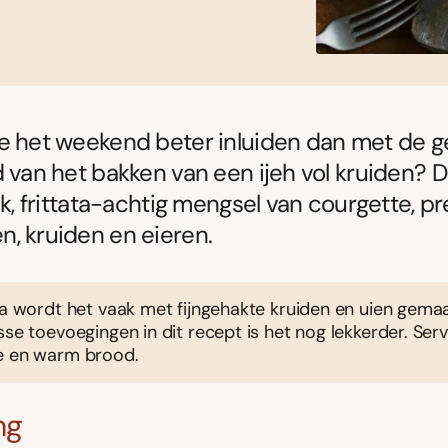
e het weekend beter inluiden dan met de g
d van het bakken van een ijeh vol kruiden? Di
ik, frittata-achtig mengsel van courgette, pre
, kruiden en eieren.
na wordt het vaak met fijngehakte kruiden en uien gema
sse toevoegingen in dit recept is het nog lekkerder. Ser
e en warm brood.
ng