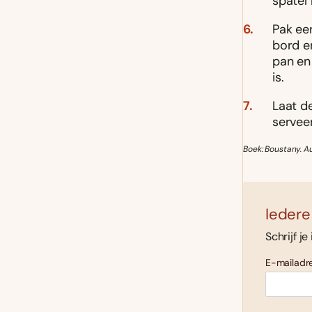
spatel 
Pak ee
bord en
pan en
is.
Laat de
servee
Boek: Boustany. A
Iedere
Schrijf je
E-mailadre