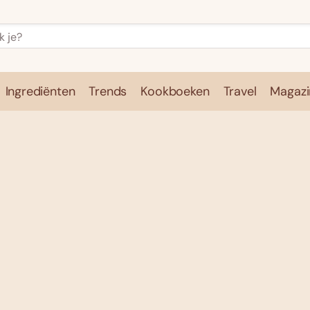
Ingrediënten
Trends
Kookboeken
Travel
Magazi
e
Kookschool
Ingrediënten
Trends
Kookboeken