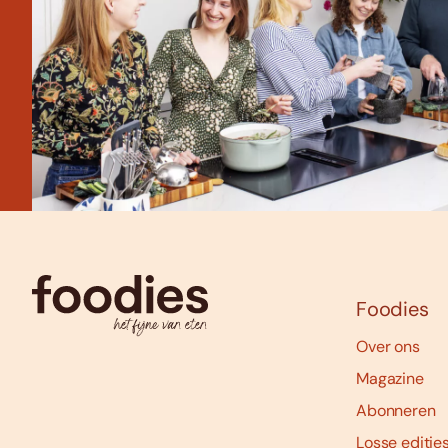
Foodies
Over ons
Magazine
Abonneren
Losse editie