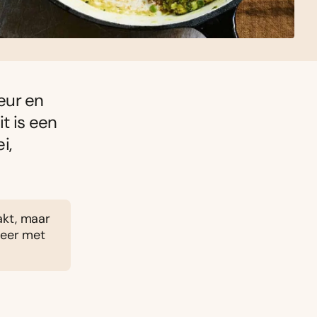
eur en
t is een
i,
akt, maar
veer met