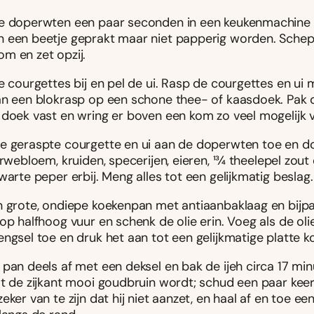
e doperwten een paar seconden in een keukenmachine 
 een beetje geprakt maar niet papperig worden. Schep 
m en zet opzij.
e courgettes bij en pel de ui. Rasp de courgettes en ui
an een blokrasp op een schone thee- of kaasdoek. Pak 
 doek vast en wring er boven een kom zo veel mogelijk v
e geraspte courgette en ui aan de doperwten toe en d
arwebloem, kruiden, specerijen, eieren, 13⁄4 theelepel zout 
warte peper erbij. Meng alles tot een gelijkmatig beslag.
n grote, ondiepe koekenpan met antiaanbaklaag en bijp
op halfhoog vuur en schenk de olie erin. Voeg als de olie
ngsel toe en druk het aan tot een gelijkmatige platte k
 pan deels af met een deksel en bak de ijeh circa 17 mi
ot de zijkant mooi goudbruin wordt; schud een paar kee
eker van te zijn dat hij niet aanzet, en haal af en toe e