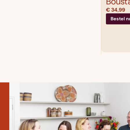
Boust
€ 34,99
Bestel n