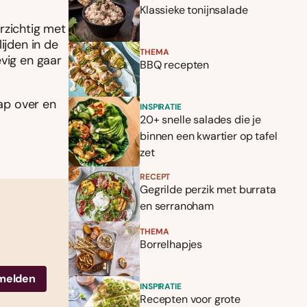
Klassieke tonijnsalade
rzichtig met
ijden in de
THEMA
evig en gaar
BBQ recepten
sap over en
INSPIRATIE
20+ snelle salades die je
binnen een kwartier op tafel
zet
RECEPT
Gegrilde perzik met burrata
en serranoham
THEMA
Borrelhapjes
INSPIRATIE
Recepten voor grote