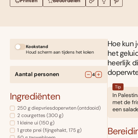
Printen
Beoordelen
Hoe kun j
Kookstand
het gelui
Houd scherm aan tijdens het koken
heerlijk d
doperwten
Aantal personen
4
Tip
Ingrediënten
In Palesti
met de fri
250
g
diepvriesdoperwten
(ontdooid)
een salad
2
courgettes
(300 g)
1
kleine ui
(150 g)
Bereidi
1
grote prei
(fijngehakt, 175 g)
50
g
tarwebloem