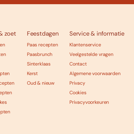
& zoet
Feestdagen
Service & informatie
ten
Paas recepten
Klantenservice
ten
Paasbrunch
Veelgestelde vragen
Sinterklaas
Contact
pten
Kerst
Algemene voorwaarden
cepten
Oud & nieuw
Privacy
epten
Cookies
kes
Privacyvoorkeuren
epten