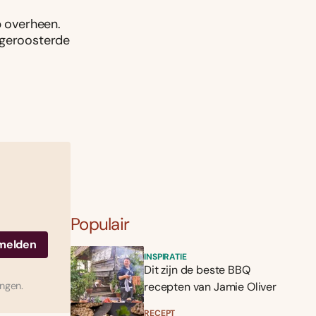
p overheen.
 geroosterde
Populair
INSPIRATIE
Dit zijn de beste BBQ
ingen.
recepten van Jamie Oliver
RECEPT