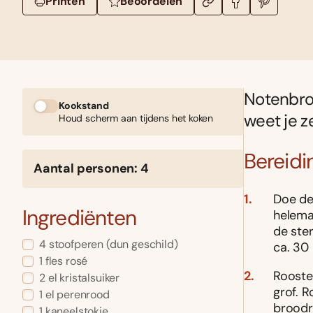
Printen
Beoordelen
Notenbroo
Kookstand
weet je z
Houd scherm aan tijdens het koken
Bereidi
Aantal personen: 4
Doe de
Ingrediënten
helema
de ster
4 stoofperen (dun geschild)
ca. 30 
1 fles rosé
Rooste
2 el kristalsuiker
grof. 
1 el perenrood
broodro
1 kaneelstokje