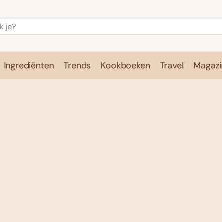
Ingrediënten
Trends
Kookboeken
Travel
Magazi
e
Kookschool
Ingrediënten
Trends
Kookboeken