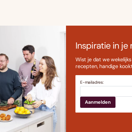
Inspiratie in je
Wist je dat we wekelijk
recepten, handige kookti
E-mailadres: