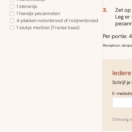
1 steranijs
Zet op 
1 handje pecannoten
Leg er
4 plakken notenbrood of rozijnenbrood
pecann
1 stukje morbier (Franse kaas)
Per portie: 4
Receptuur: Jacque
Iedere
Schrijf je
E-mailadre
Ontvang el