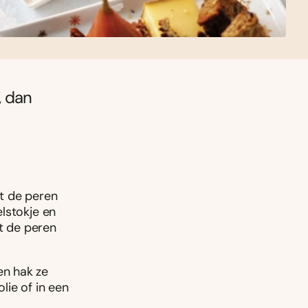
, dan
t de peren
lstokje en
at de peren
en hak ze
lie of in een