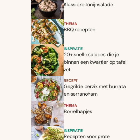
Klassieke tonijnsalade
THEMA
BBQ recepten
INSPIRATIE
20+ snelle salades die je
binnen een kwartier op tafel
zet
RECEPT
Gegrilde perzik met burrata
en serranoham
THEMA
Borrelhapjes
INSPIRATIE
Recepten voor grote