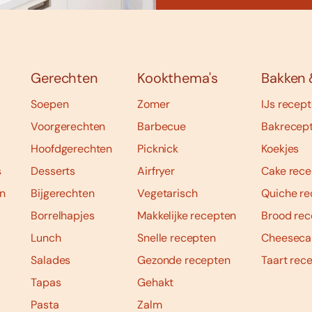
Gerechten
Kookthema's
Bakken 
Soepen
Zomer
IJs recep
Voorgerechten
Barbecue
Bakrecep
Hoofdgerechten
Picknick
Koekjes
s
Desserts
Airfryer
Cake rece
n
Bijgerechten
Vegetarisch
Quiche re
Borrelhapjes
Makkelijke recepten
Brood rec
Lunch
Snelle recepten
Cheeseca
Salades
Gezonde recepten
Taart rec
Tapas
Gehakt
Pasta
Zalm