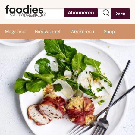
Abonneren
Zoek
Menu
Magazine
Nieuwsbrief
Weekmenu
Shop