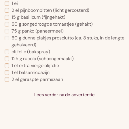
1
ei
2
el
pijnboompitten
(licht geroosterd)
15
g
basilicum
(fijngehakt)
60
g
zongedroogde tomaatjes
(gehakt)
75
g
panko
(paneermeel)
60
g
dunne plakjes prosciutto
(ca. 8 stuks, in de lengte
gehalveerd)
olijfolie
(bakspray)
125
g
rucola
(schoongemaakt)
1
el
extra vierge olijfolie
1
el
balsamicoazijn
2
el
geraspte parmezaan
Lees verder na de advertentie