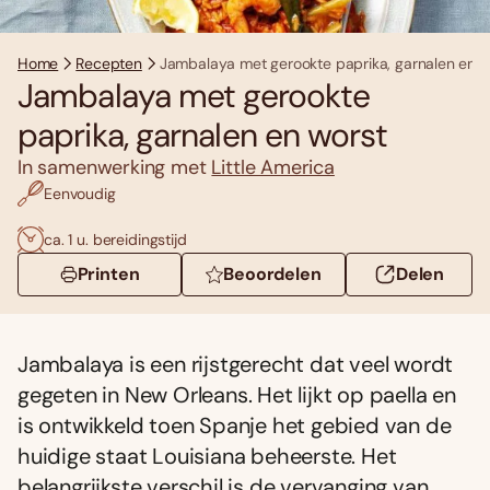
Home
Recepten
Jambalaya met gerookte paprika, garnalen en w
Jambalaya met gerookte
paprika, garnalen en worst
In samenwerking met
Little America
Eenvoudig
ca. 1 u. bereidingstijd
Printen
Beoordelen
Delen
Jambalaya is een rijstgerecht dat veel wordt
gegeten in New Orleans. Het lijkt op paella en
is ontwikkeld toen Spanje het gebied van de
huidige staat Louisiana beheerste. Het
belangrijkste verschil is de vervanging van