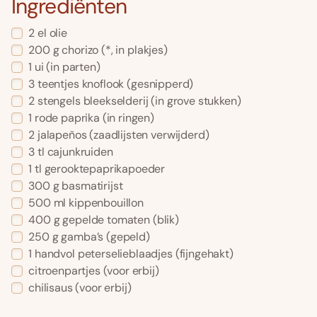
Ingrediënten
2
el
olie
200
g
chorizo
(*, in plakjes)
1
ui
(in parten)
3
teentjes
knoflook
(gesnipperd)
2
stengels
bleekselderij
(in grove stukken)
1
rode paprika
(in ringen)
2
jalapeños
(zaadlijsten verwijderd)
3
tl
cajunkruiden
1
tl
gerooktepaprikapoeder
300
g
basmatirijst
500
ml
kippenbouillon
400
g
gepelde tomaten
(blik)
250
g
gamba’s
(gepeld)
1
handvol
peterselieblaadjes
(fijngehakt)
citroenpartjes
(voor erbij)
chilisaus
(voor erbij)