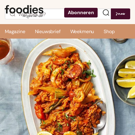
Abonneren
Zoek
Menu
Magazine
Nieuwsbrief
Weekmenu
Shop