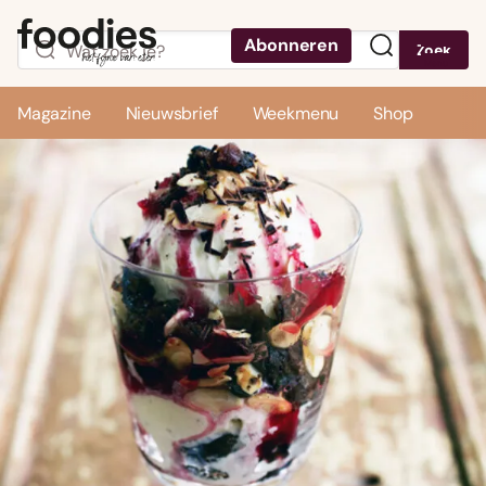
Abonneren
Zoek
Menu
Magazine
Nieuwsbrief
Weekmenu
Shop