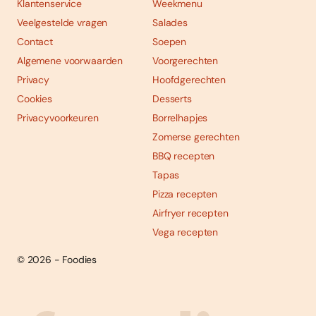
Klantenservice
Weekmenu
Veelgestelde vragen
Salades
Contact
Soepen
Algemene voorwaarden
Voorgerechten
Privacy
Hoofdgerechten
Cookies
Desserts
Privacyvoorkeuren
Borrelhapjes
Zomerse gerechten
BBQ recepten
Tapas
Pizza recepten
Airfryer recepten
Vega recepten
© 2026 - Foodies
Social
Foodies 08/2026
Tropische smaakexplosies
media