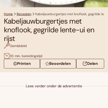
Home
Recepten
Kabeljauwburgertjes met knoflook, gegrilde lente-
Kabeljauwburgertjes met
knoflook, gegrilde lente-ui en
rijst
Gemiddeld
35 min. bereidingstijd
Printen
Beoordelen
Delen
Lees verder onder de advertentie