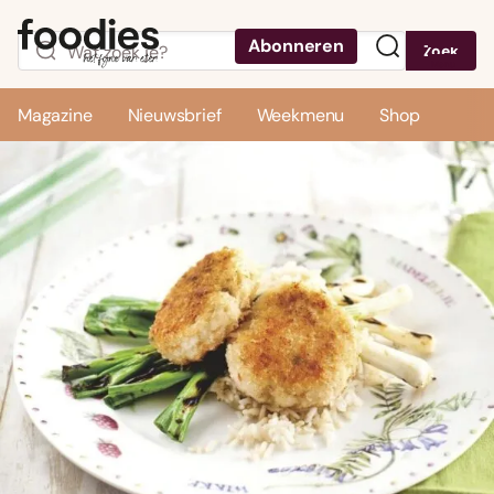
Abonneren
Zoek
Menu
Magazine
Nieuwsbrief
Weekmenu
Shop