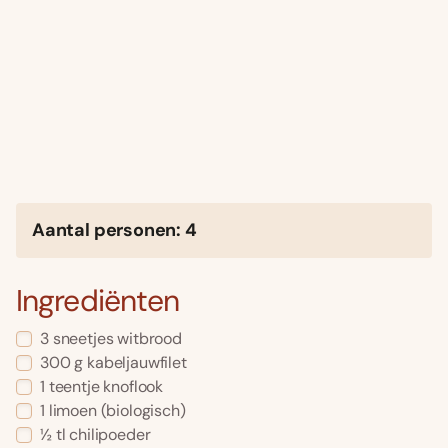
Aantal personen: 4
Ingrediënten
3 sneetjes witbrood
300 g kabeljauwfilet
1 teentje knoflook
1 limoen (biologisch)
½ tl chilipoeder