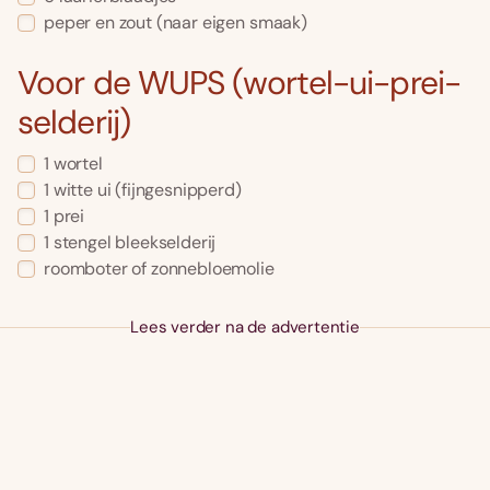
peper en zout (naar eigen smaak)
Voor de WUPS (wortel-ui-prei-
selderij)
1 wortel
1 witte ui (fijngesnipperd)
1 prei
1 stengel bleekselderij
roomboter of zonnebloemolie
Lees verder na de advertentie