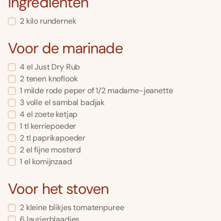
Ingrediënten
2 kilo rundernek
Voor de marinade
4 el Just Dry Rub
2 tenen knoflook
1 milde rode peper of 1/2 madame-jeanette
3 volle el sambal badjak
4 el zoete ketjap
1 tl kerriepoeder
2 tl paprikapoeder
2 el fijne mosterd
1 el komijnzaad
Voor het stoven
2 kleine blikjes tomatenpuree
6 laurierblaadjes