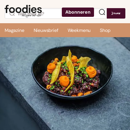
Abonneren
Zoek
Menu
Magazine
Nieuwsbrief
Weekmenu
Shop