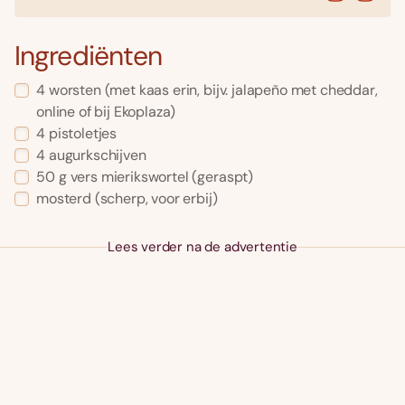
Ingrediënten
4
worsten
(met kaas erin, bijv. jalapeño met cheddar,
online of bij Ekoplaza)
4
pistoletjes
4
augurkschijven
50
g
vers mierikswortel
(geraspt)
mosterd
(scherp, voor erbij)
Lees verder na de advertentie