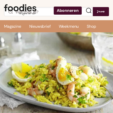
Abonneren
Zoek
Menu
Magazine
Nieuwsbrief
Weekmenu
Shop