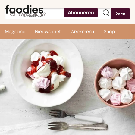
Abonneren
Zoek
Menu
Magazine
Nieuwsbrief
Weekmenu
Shop