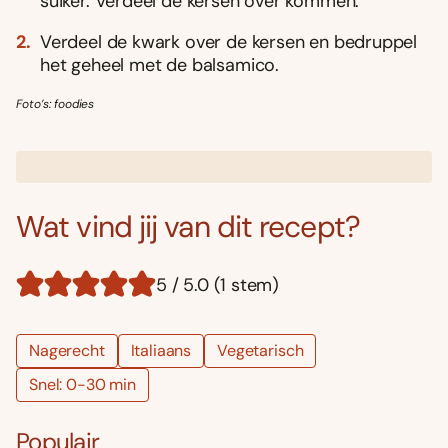
suiker. Verdeel de kersen over kommen.
Verdeel de kwark over de kersen en bedruppel
het geheel met de balsamico.
Foto’s: foodies
Wat vind jij van dit recept?
5 / 5.0 (1 stem)
Nagerecht
Italiaans
Vegetarisch
Snel: 0-30 min
Populair