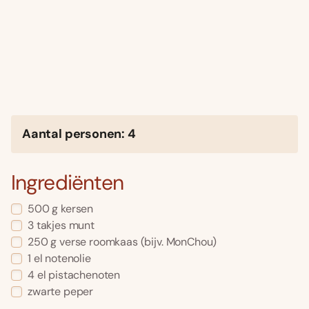
Aantal personen: 4
Ingrediënten
500 g kersen
3 takjes munt
250 g verse roomkaas (bijv. MonChou)
1 el notenolie
4 el pistachenoten
zwarte peper