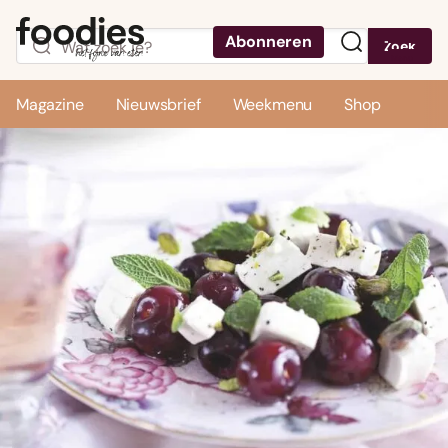
Abonneren
Zoek
Menu
Magazine
Nieuwsbrief
Weekmenu
Shop