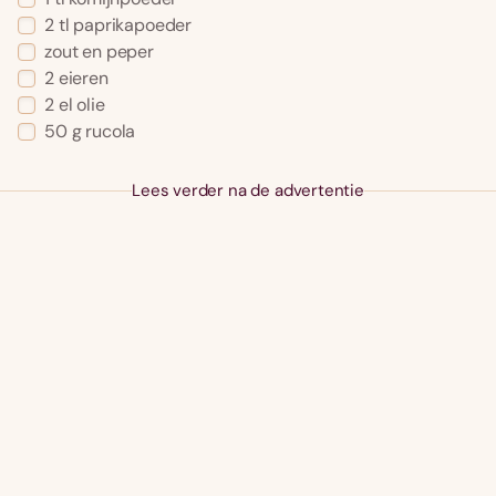
2 tl paprikapoeder
zout en peper
2 eieren
2 el olie
50 g rucola
Lees verder na de advertentie