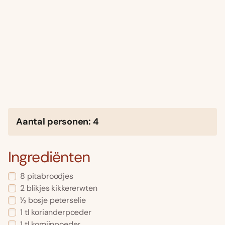
Aantal personen: 4
Ingrediënten
8 pitabroodjes
2 blikjes kikkererwten
½ bosje peterselie
1 tl korianderpoeder
1 tl komijnpoeder