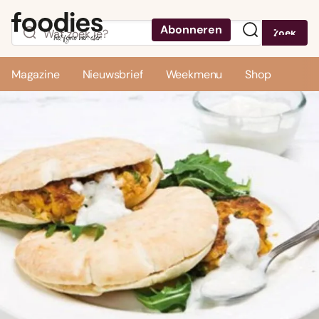
Abonneren
Zoek
Menu
Magazine
Nieuwsbrief
Weekmenu
Shop