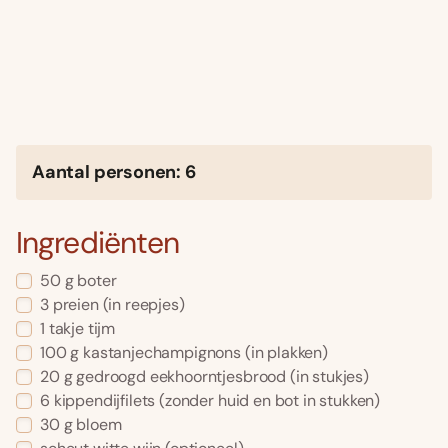
Aantal personen: 6
Ingrediënten
50 g boter
3 preien (in reepjes)
1 takje tijm
100 g kastanjechampignons (in plakken)
20 g gedroogd eekhoorntjesbrood (in stukjes)
6 kippendijfilets (zonder huid en bot in stukken)
30 g bloem