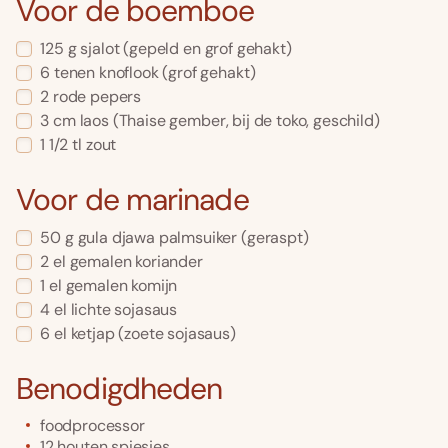
Voor de boemboe
125
g
sjalot
(gepeld en grof gehakt)
6
tenen knoflook
(grof gehakt)
2
rode pepers
3
cm
laos
(Thaise gember, bij de toko, geschild)
1 1/2
tl
zout
Voor de marinade
50
g
gula djawa palmsuiker
(geraspt)
2
el
gemalen koriander
1
el
gemalen komijn
4
el
lichte sojasaus
6
el
ketjap
(zoete sojasaus)
Benodigdheden
foodprocessor
12 houten spiesjes