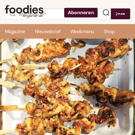
Abonneren
Zoek
Menu
Magazine
Nieuwsbrief
Weekmenu
Shop