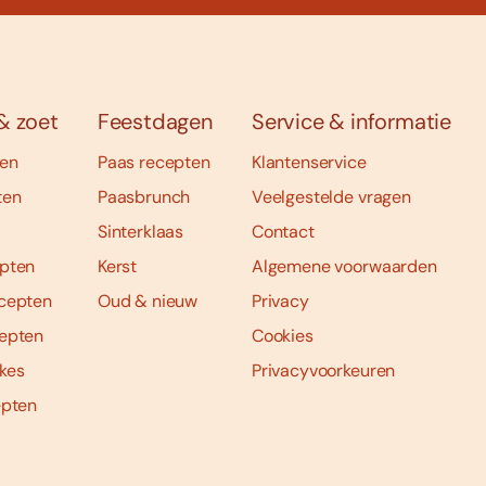
& zoet
Feestdagen
Service & informatie
ten
Paas recepten
Klantenservice
ten
Paasbrunch
Veelgestelde vragen
Sinterklaas
Contact
pten
Kerst
Algemene voorwaarden
cepten
Oud & nieuw
Privacy
epten
Cookies
kes
Privacyvoorkeuren
epten