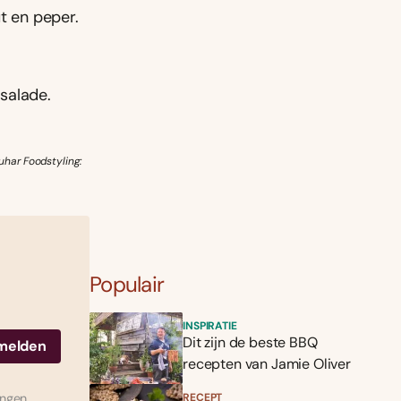
t en peper.
salade.
uhar Foodstyling:
Populair
INSPIRATIE
Dit zijn de beste BBQ
recepten van Jamie Oliver
ingen.
RECEPT