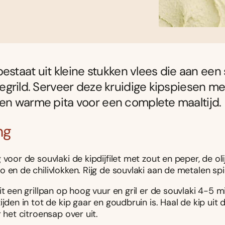
bestaat uit kleine stukken vlees die aan een
grild. Serveer deze kruidige kipspiesen me
n warme pita voor een complete maaltijd.
ng
 voor de souvlaki de kipdijfilet met zout en peper, de olij
 en de chilivlokken. Rijg de souvlaki aan de metalen sp
it een grillpan op hoog vuur en gril er de souvlaki 4-5 
ijden in tot de kip gaar en goudbruin is. Haal de kip uit
r het citroensap over uit.