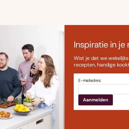
Inspiratie in je
Wist je dat we wekelijk
recepten, handige kookti
E-mailadres: