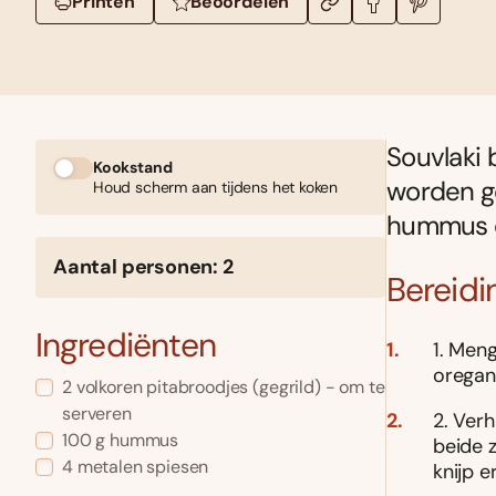
Printen
Beoordelen
Souvlaki 
Kookstand
worden ge
Houd scherm aan tijdens het koken
hummus e
Aantal personen: 2
Bereidi
Ingrediënten
1. Meng
oregano
2 volkoren pitabroodjes (gegrild) - om te
serveren
2. Verh
100 g hummus
beide z
4 metalen spiesen
knijp e