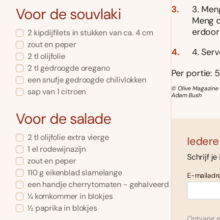
3. Meng
Voor de souvlaki
Meng d
erdoor
2 kipdijfilets in stukken van ca. 4 cm
zout en peper
4. Ser
2 tl olijfolie
2 tl gedroogde oregano
Per portie: 5
een snufje gedroogde chilivlokken
© Olive Magazine 
sap van 1 citroen
Adam Bush
Voor de salade
2 tl olijfolie extra vierge
Iedere
1 el rodewijnazijn
Schrijf je
zout en peper
110 g eikenblad slamelange
E-mailadre
een handje cherrytomaten - gehalveerd
¼ komkommer in blokjes
½ paprika in blokjes
Ontvang el