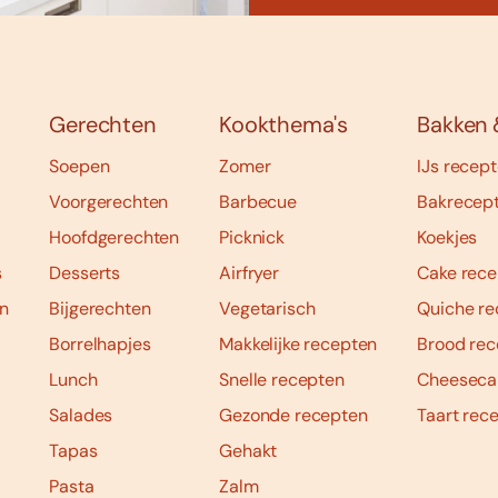
Gerechten
Kookthema's
Bakken 
Soepen
Zomer
IJs recep
Voorgerechten
Barbecue
Bakrecep
Hoofdgerechten
Picknick
Koekjes
s
Desserts
Airfryer
Cake rece
n
Bijgerechten
Vegetarisch
Quiche re
Borrelhapjes
Makkelijke recepten
Brood rec
Lunch
Snelle recepten
Cheeseca
Salades
Gezonde recepten
Taart rec
Tapas
Gehakt
Pasta
Zalm