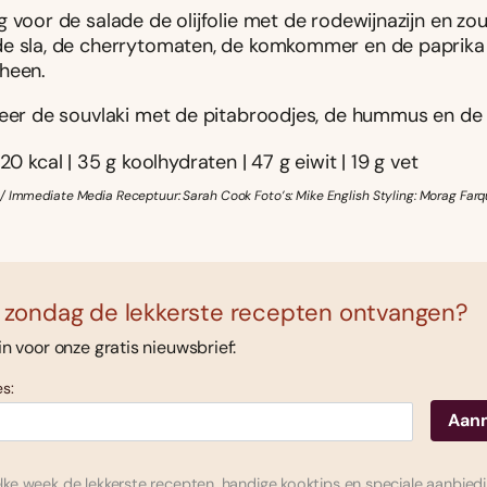
 voor de salade de olijfolie met de rodewijnazijn en zou
e sla, de cherrytomaten, de komkommer en de paprika
heen.
veer de souvlaki met de pitabroodjes, de hummus en de 
20 kcal | 35 g koolhydraten | 47 g eiwit | 19 g vet
/ Immediate Media Receptuur: Sarah Cook Foto’s: Mike English Styling: Morag Farq
 zondag de lekkerste recepten ontvangen?
 in voor onze gratis nieuwsbrief:
s:
ke week de lekkerste recepten, handige kooktips en speciale aanbied