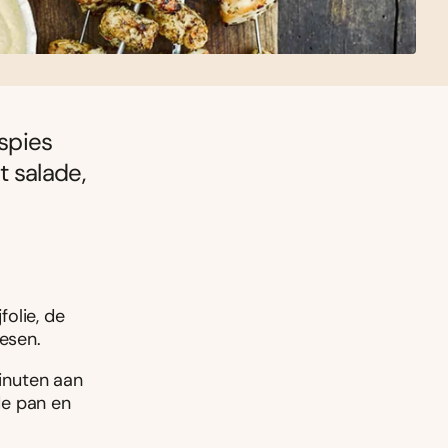
 spies
t salade,
folie, de
iesen.
minuten aan
 de pan en