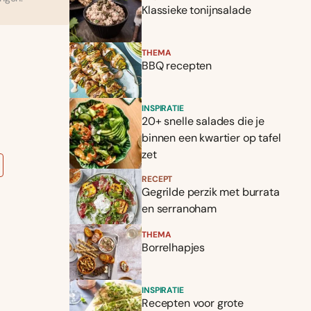
Klassieke tonijnsalade
THEMA
BBQ recepten
INSPIRATIE
20+ snelle salades die je
binnen een kwartier op tafel
zet
RECEPT
Gegrilde perzik met burrata
en serranoham
THEMA
Borrelhapjes
INSPIRATIE
Recepten voor grote