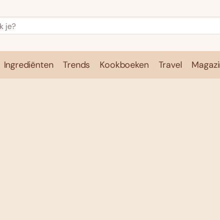
Ingrediënten
Trends
Kookboeken
Travel
Magazi
e
Kookschool
Ingrediënten
Trends
Kookboeken