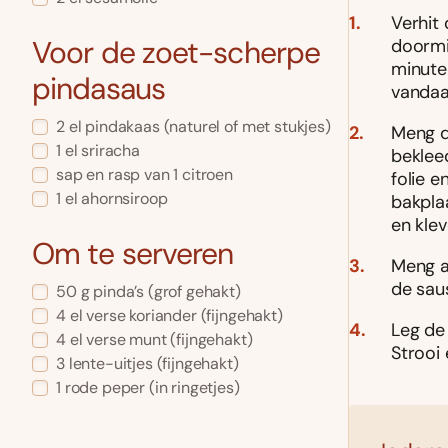
Verhit 
Voor de zoet-scherpe
doormi
minuten
pindasaus
vandaa
2 el pindakaas (naturel of met stukjes)
Meng d
1 el sriracha
beklee
sap en rasp van 1 citroen
folie e
1 el ahornsiroop
bakplaa
en kleve
Om te serveren
Meng a
de sau
50 g pinda’s (grof gehakt)
4 el verse koriander (fijngehakt)
Leg de
4 el verse munt (fijngehakt)
Strooi 
3 lente-uitjes (fijngehakt)
1 rode peper (in ringetjes)