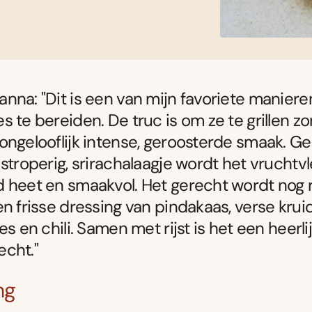
nna: "Dit is een van mijn favoriete manier
s te bereiden. De truc is om ze te grillen zo
ongelooflijk intense, geroosterde smaak. Ge
 stroperig, srirachalaagje wordt het vruchtv
 heet en smaakvol. Het gerecht wordt nog r
en frisse dressing van pindakaas, verse krui
es en chili. Samen met rijst is het een heerli
cht."
ng