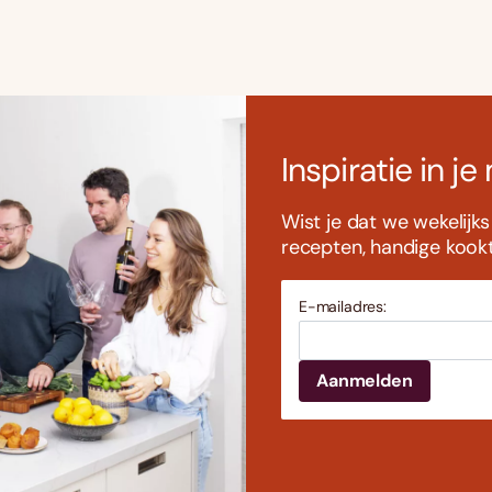
Inspiratie in je
Wist je dat we wekelijk
recepten, handige kookti
E-mailadres: