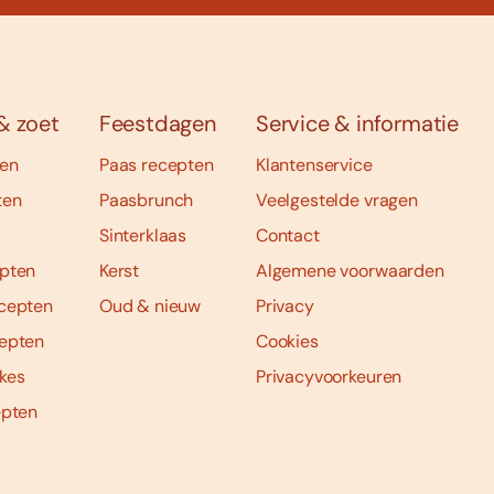
& zoet
Feestdagen
Service & informatie
ten
Paas recepten
Klantenservice
ten
Paasbrunch
Veelgestelde vragen
Sinterklaas
Contact
pten
Kerst
Algemene voorwaarden
cepten
Oud & nieuw
Privacy
epten
Cookies
kes
Privacyvoorkeuren
epten