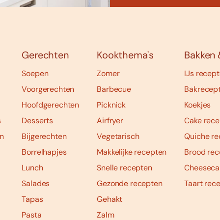
Gerechten
Kookthema's
Bakken 
Soepen
Zomer
IJs recep
Voorgerechten
Barbecue
Bakrecep
Hoofdgerechten
Picknick
Koekjes
s
Desserts
Airfryer
Cake rece
n
Bijgerechten
Vegetarisch
Quiche re
Borrelhapjes
Makkelijke recepten
Brood rec
Lunch
Snelle recepten
Cheeseca
Salades
Gezonde recepten
Taart rec
Tapas
Gehakt
Pasta
Zalm