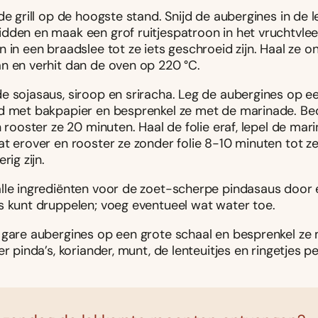
de grill op de hoogste stand. Snijd de aubergines in de 
dden en maak een grof ruitjespatroon in het vruchtvlees
 in een braadslee tot ze iets geschroeid zijn. Haal ze on
n en verhit dan de oven op 220 °C.
e sojasaus, siroop en sriracha. Leg de aubergines op e
d met bakpapier en besprenkel ze met de marinade. Be
n rooster ze 20 minuten. Haal de folie eraf, lepel de mar
t erover en rooster ze zonder folie 8-10 minuten tot ze
rig zijn.
lle ingrediënten voor de zoet-scherpe pindasaus door e
s kunt druppelen; voeg eventueel wat water toe.
 gare aubergines op een grote schaal en besprenkel ze 
er pinda’s, koriander, munt, de lenteuitjes en ringetjes p