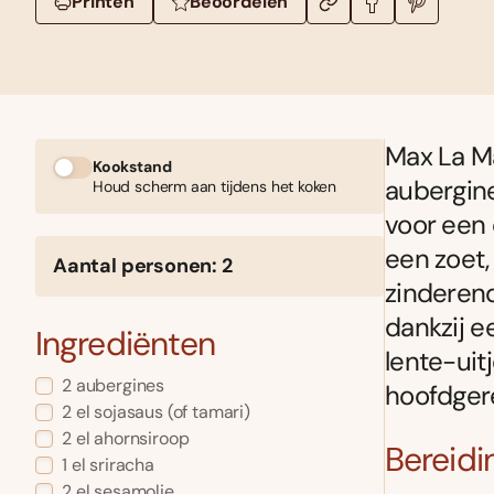
Printen
Beoordelen
Max La Ma
Kookstand
aubergine
Houd scherm aan tijdens het koken
voor een 
een zoet,
Aantal personen: 2
zinderend
dankzij e
Ingrediënten
lente-uitj
2 aubergines
hoofdgere
2 el sojasaus (of tamari)
2 el ahornsiroop
Bereidi
1 el sriracha
2 el sesamolie