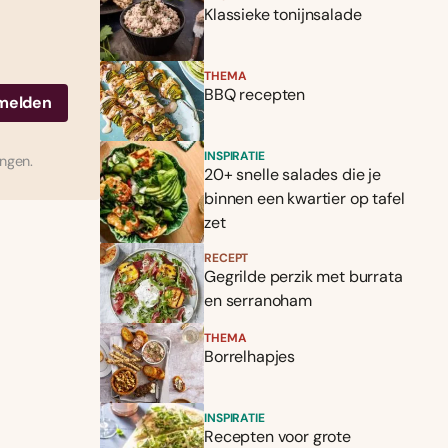
Klassieke tonijnsalade
THEMA
BBQ recepten
INSPIRATIE
ingen.
20+ snelle salades die je
binnen een kwartier op tafel
zet
RECEPT
Gegrilde perzik met burrata
en serranoham
THEMA
Borrelhapjes
INSPIRATIE
Recepten voor grote