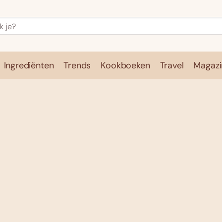
Ingrediënten
Trends
Kookboeken
Travel
Magazi
e
Kookschool
Ingrediënten
Trends
Kookboeken