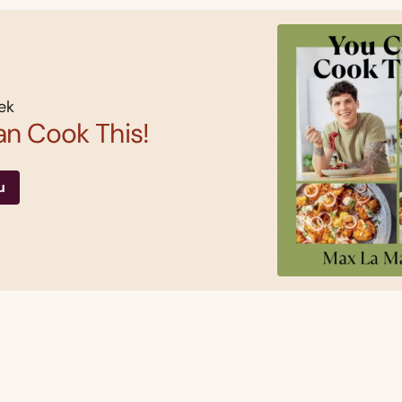
ek
n Cook This!
u