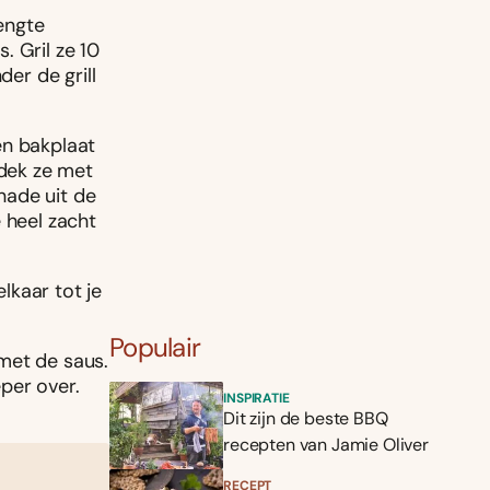
lengte
. Gril ze 10
der de grill
en bakplaat
dek ze met
inade uit de
 heel zacht
lkaar tot je
Populair
met de saus.
eper over.
INSPIRATIE
Dit zijn de beste BBQ
recepten van Jamie Oliver
RECEPT