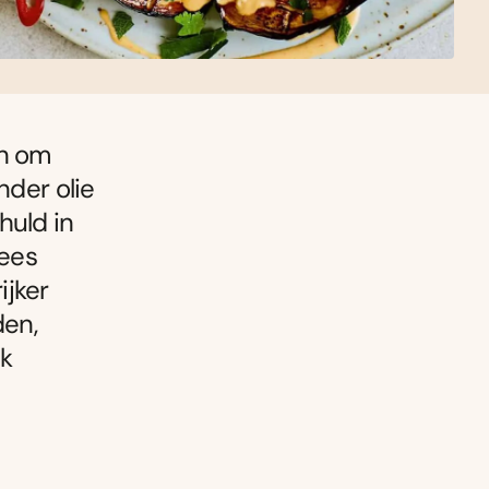
en om
nder olie
huld in
lees
ijker
den,
jk