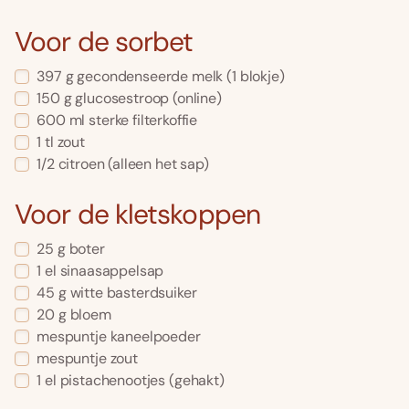
Voor de sorbet
397
g
gecondenseerde melk
(1 blokje)
150
g
glucosestroop
(online)
600
ml
sterke filterkoffie
1
tl
zout
1/2
citroen
(alleen het sap)
Voor de kletskoppen
25
g
boter
1
el
sinaasappelsap
45
g
witte basterdsuiker
20
g
bloem
mespuntje
kaneelpoeder
mespuntje
zout
1
el
pistachenootjes
(gehakt)