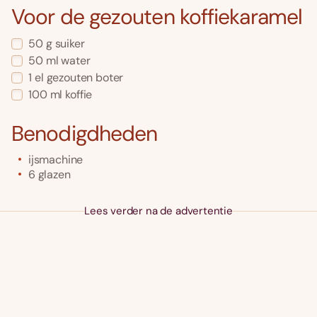
Voor de gezouten koffiekaramel
50
g
suiker
50
ml
water
1
el
gezouten boter
100
ml
koffie
Benodigdheden
ijsmachine
6 glazen
Lees verder na de advertentie