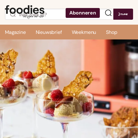
Abonneren
Zoek
Menu
Magazine
Nieuwsbrief
Weekmenu
Shop