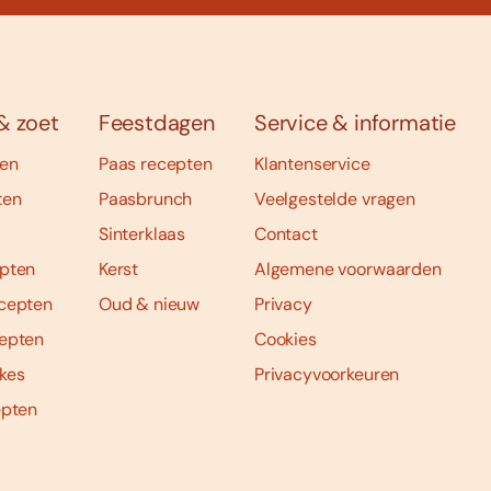
& zoet
Feestdagen
Service & informatie
ten
Paas recepten
Klantenservice
ten
Paasbrunch
Veelgestelde vragen
Sinterklaas
Contact
pten
Kerst
Algemene voorwaarden
cepten
Oud & nieuw
Privacy
epten
Cookies
kes
Privacyvoorkeuren
epten