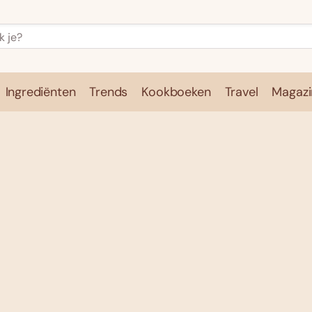
Ingrediënten
Trends
Kookboeken
Travel
Magazi
e
Kookschool
Ingrediënten
Trends
Kookboeken