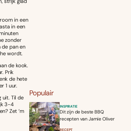
, strĳk glad
groom in een
asta in een
 minuten
he zonder
n de pan en
che wordt.
aan de kook.
. Prik
henk de hete
r 1 uur.
Populair
uit. Til de
jk 3-4
INSPIRATIE
en? Zet ‘m
Dit zijn de beste BBQ
recepten van Jamie Oliver
RECEPT