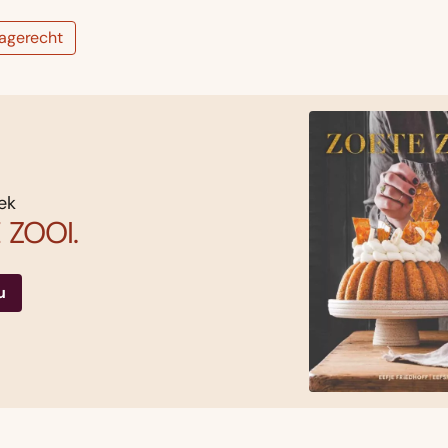
agerecht
ek
 ZOOI.
u