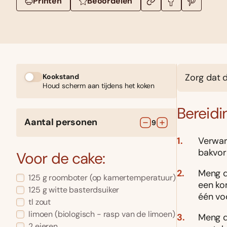
Printen
Beoordelen
Zorg dat 
Kookstand
Houd scherm aan tijdens het koken
Bereidi
Aantal personen
9
Verwar
bakvor
Voor de cake:
Meng d
125
g
roomboter
(op kamertemperatuur)
een ko
125
g
witte basterdsuiker
één vo
tl
zout
limoen
(biologisch - rasp van de limoen)
Meng d
2
eieren