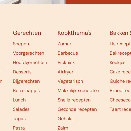
Gerechten
Kookthema's
Bakken 
Soepen
Zomer
IJs recep
Voorgerechten
Barbecue
Bakrecep
Hoofdgerechten
Picknick
Koekjes
s
Desserts
Airfryer
Cake rece
n
Bijgerechten
Vegetarisch
Quiche re
Borrelhapjes
Makkelijke recepten
Brood rec
Lunch
Snelle recepten
Cheeseca
Salades
Gezonde recepten
Taart rec
Tapas
Gehakt
Pasta
Zalm