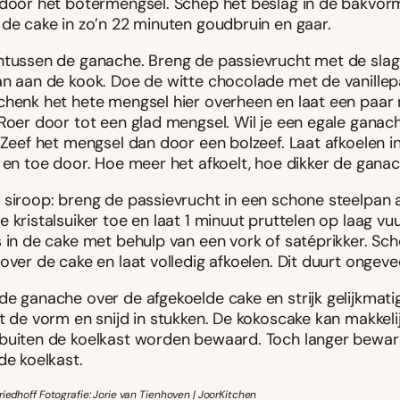
 door het botermengsel. Schep het beslag in de bakvorm
 de cake in zo’n 22 minuten goudbruin en gaar.
ntussen de ganache. Breng de passievrucht met de sla
an aan de kook. Doe de witte chocolade met de vanillep
chenk het hete mengsel hier overheen en laat een paar
 Roer door tot een glad mengsel. Wil je een egale ganac
 Zeef het mengsel dan door een bolzeef. Laat afkoelen i
f en toe door. Hoe meer het afkoelt, hoe dikker de gana
 siroop: breng de passievrucht in een schone steelpan 
 kristalsuiker toe en laat 1 minuut pruttelen op laag vuur
s in de cake met behulp van een vork of satéprikker. Sc
over de cake en laat volledig afkoelen. Dit duurt ongevee
e ganache over de afgekoelde cake en strijk gelijkmatig 
t de vorm en snijd in stukken. De kokoscake kan makkeli
buiten de koelkast worden bewaard. Toch langer bewar
de koelkast.
riedhoff Fotografie: Jorie van Tienhoven | JoorKitchen