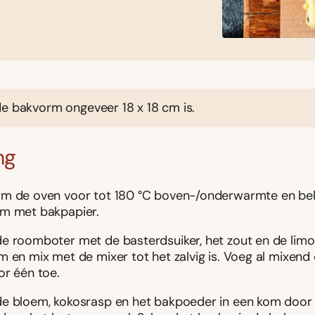
de bakvorm ongeveer 18 x 18 cm is.
ng
m de oven voor tot 180 °C boven-/onderwarmte en be
m met bakpapier.
e roomboter met de basterdsuiker, het zout en de limo
m en mix met de mixer tot het zalvig is. Voeg al mixend 
or één toe.
e bloem, kokosrasp en het bakpoeder in een kom door 