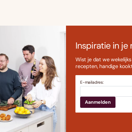
Inspiratie in je
Wist je dat we wekelijk
recepten, handige kookti
E-mailadres: