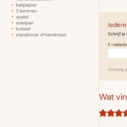
bakpapier
2 kommen
spatel
steelpan
Iedere
bolzeef
Schrijf je
standmixer of handmixer
E-mailadre
Ontvang el
Wat vind