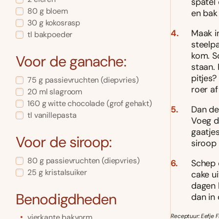
spatel
80
g
bloem
en bak
30
g
kokosrasp
Maak i
tl
bakpoeder
steelp
kom. S
Voor de ganache:
staan.
pitjes?
75
g
passievruchten
(diepvries)
roer a
20
ml
slagroom
160
g
witte chocolade
(grof gehakt)
Dan de
tl
vanillepasta
Voeg de
gaatje
Voor de siroop:
siroop 
80
g
passievruchten
(diepvries)
Schep d
25
g
kristalsuiker
cake ui
dagen 
Benodigdheden
dan in 
vierkante bakvorm
Receptuur: Eefje F