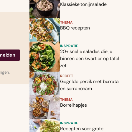
Klassieke tonijnsalade
THEMA
BBQ recepten
INSPIRATIE
20+ snelle salades die je
binnen een kwartier op tafel
zet
ingen.
RECEPT
Gegrilde perzik met burrata
en serranoham
THEMA
Borrelhapjes
INSPIRATIE
Recepten voor grote