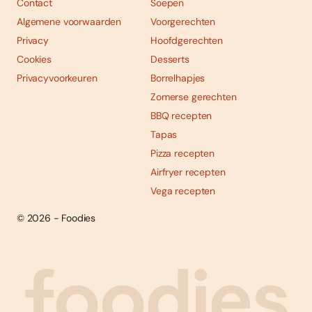
Contact
Soepen
Algemene voorwaarden
Voorgerechten
Privacy
Hoofdgerechten
Cookies
Desserts
Privacyvoorkeuren
Borrelhapjes
Zomerse gerechten
BBQ recepten
Tapas
Pizza recepten
Airfryer recepten
Vega recepten
© 2026 - Foodies
Social
Foodies 08/2026
Tropische smaakexplosies
media
Abonneren
Bestellen