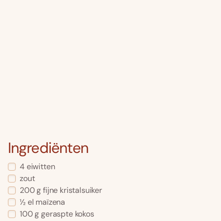
Ingrediënten
4 eiwitten
zout
200 g fijne kristalsuiker
½ el maïzena
100 g geraspte kokos