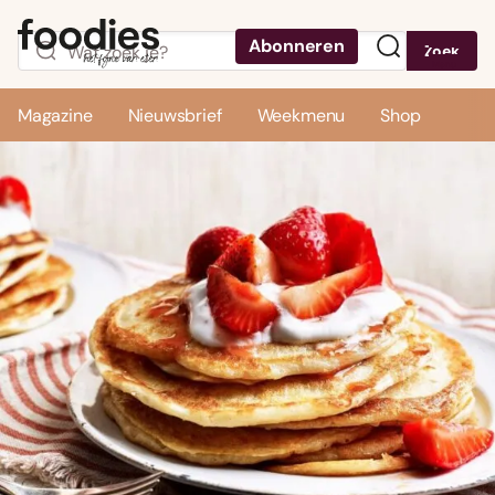
Abonneren
Zoek
Menu
Magazine
Nieuwsbrief
Weekmenu
Shop