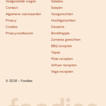
Veelgestelde vragen
Salades
Contact
Soepen
Algemene voorwaarden
Voorgerechten
Privacy
Hoofdgerechten
Cookies
Desserts
Privacyvoorkeuren
Borrelhapjes
Zomerse gerechten
BBQ recepten
Tapas
Pizza recepten
Airfryer recepten
Vega recepten
© 2026 - Foodies
Social
Foodies 08/2026
Tropische smaakexplosies
media
Abonneren