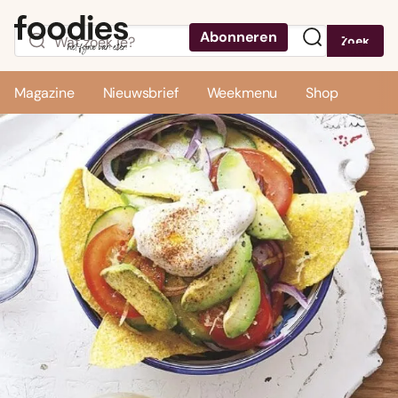
Abonneren
Zoek
Menu
Magazine
Nieuwsbrief
Weekmenu
Shop