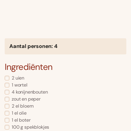
Aantal personen: 4
Ingrediënten
2 uien
1 wortel
4 konijnenbouten
zout en peper
2 el bloem
1 el olie
1 el boter
100 g spekblokjes