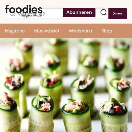
Abonneren
Zoek
Menu
Magazine
Nieuwsbrief
Weekmenu
Shop