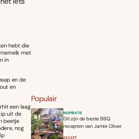
het iets
kken hebt die
arnemelk met
n in
nsap en de
zout en
Populair
hit een laag
ip uit de
INSPIRATIE
Dit zijn de beste BBQ
n beetje
recepten van Jamie Oliver
ndere, nog
ip
RECEPT