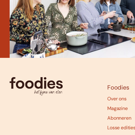
Foodies
Over ons
Magazine
Abonneren
Losse editie