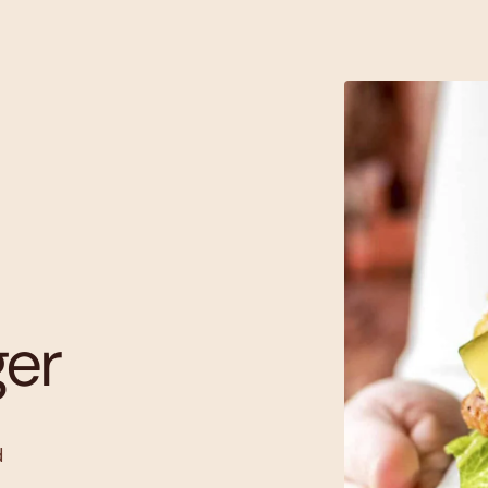
ger
d