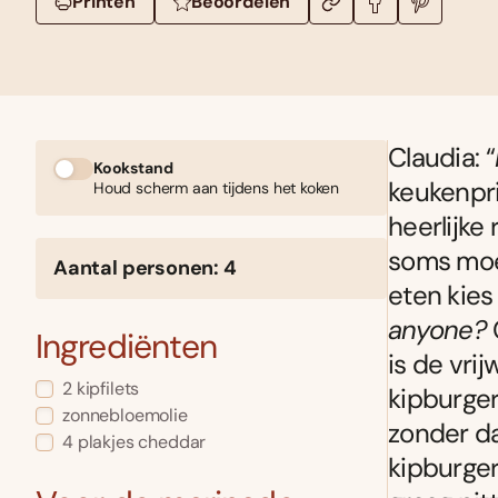
Printen
Beoordelen
Claudia: “
Kookstand
keukenpri
Houd scherm aan tijdens het koken
heerlijke
soms moet
Aantal personen: 4
eten kies
anyone?
Ingrediënten
is de vri
2 kipfilets
kipburger
zonnebloemolie
zonder da
4 plakjes cheddar
kipburger