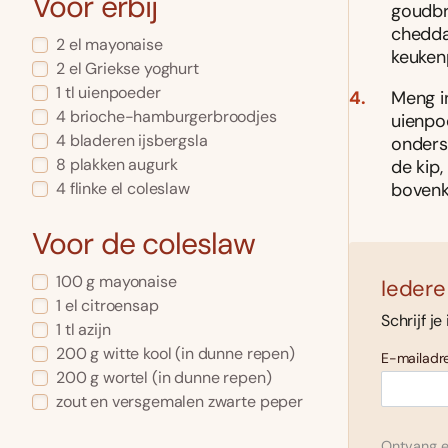
Voor erbij
goudbru
chedda
2 el mayonaise
keuken
2 el Griekse yoghurt
1 tl uienpoeder
Meng i
4 brioche-hamburgerbroodjes
uienpo
4 bladeren ijsbergsla
onders
8 plakken augurk
de kip,
4 flinke el coleslaw
bovenk
Voor de coleslaw
100 g mayonaise
Iedere
1 el citroensap
Schrijf je
1 tl azijn
200 g witte kool (in dunne repen)
E-mailadre
200 g wortel (in dunne repen)
zout en versgemalen zwarte peper
Ontvang el