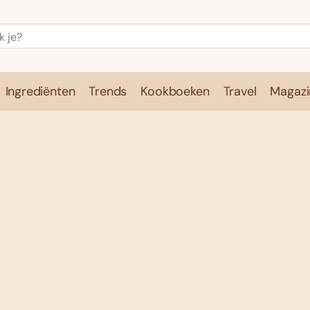
Ingrediënten
Trends
Kookboeken
Travel
Magazi
e
Kookschool
Ingrediënten
Trends
Kookboeken