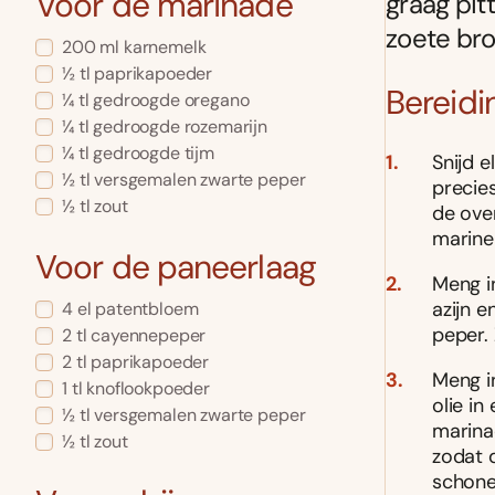
Voor de marinade
graag pit
zoete bro
200 ml karnemelk
½ tl paprikapoeder
Bereidi
¼ tl gedroogde oregano
¼ tl gedroogde rozemarijn
¼ tl gedroogde tijm
Snijd e
½ tl versgemalen zwarte peper
precie
½ tl zout
de over
marine
Voor de paneerlaag
Meng i
azijn 
4 el patentbloem
peper. 
2 tl cayennepeper
2 tl paprikapoeder
Meng i
1 tl knoflookpoeder
olie i
½ tl versgemalen zwarte peper
marina
½ tl zout
zodat d
schone 