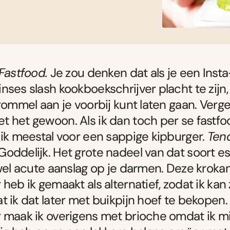
Fastfood.
Je zou denken dat als je een Insta
nses slash kookboekschrijver placht te zijn, 
 rommel aan je voorbij kunt laten gaan. Verge
 het gewoon. Als ik dan toch per se fastfo
 ik meestal voor een sappige kipburger.
Ten
Goddelijk. Het grote nadeel van dat soort 
jwel acute aanslag op je darmen. Deze kroka
 heb ik gemaakt als alternatief, zodat ik ka
t ik dat later met buikpijn hoef te bekopen
 maak ik overigens met brioche omdat ik mi