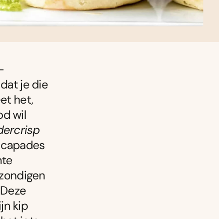
-
dat je die
et het,
od wil
dercrisp
escapades
nte
n zondigen
. Deze
jn kip