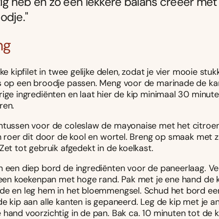
tig heb en zo een lekkere balans creëer met 
odje."
ng
lke kipfilet in twee gelijke delen, zodat je vier mooie stu
s op een broodje passen. Meng voor de marinade de k
ige ingrediënten en laat hier de kip minimaal 30 minute
ren.
ntussen voor de coleslaw de mayonaise met het citroe
en roer dit door de kool en wortel. Breng op smaak met 
Zet tot gebruik afgedekt in de koelkast.
n een diep bord de ingrediënten voor de paneerlaag. Ver
n een koekenpan met hoge rand. Pak met je ene hand de k
de en leg hem in het bloemmengsel. Schud het bord ee
e kip aan alle kanten is gepaneerd. Leg de kip met je a
hand voorzichtig in de pan. Bak ca. 10 minuten tot de k