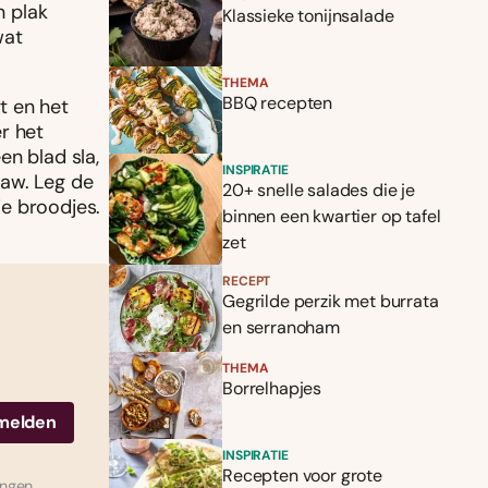
n plak
Klassieke tonijnsalade
wat
THEMA
BBQ recepten
t en het
r het
en blad sla,
INSPIRATIE
law. Leg de
20+ snelle salades die je
e broodjes.
binnen een kwartier op tafel
zet
RECEPT
Gegrilde perzik met burrata
en serranoham
THEMA
Borrelhapjes
INSPIRATIE
Recepten voor grote
ingen.