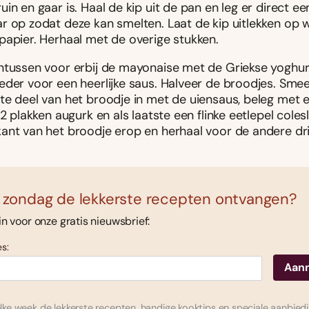
in en gaar is. Haal de kip uit de pan en leg er direct ee
r op zodat deze kan smelten. Laat de kip uitlekken op 
papier. Herhaal met de overige stukken.
ntussen voor erbij de mayonaise met de Griekse yoghur
eder voor een heerlijke saus. Halveer de broodjes. Smee
te deel van het broodje in met de uiensaus, beleg met e
 2 plakken augurk en als laatste een flinke eetlepel coles
ant van het broodje erop en herhaal voor de andere dri
 zondag de lekkerste recepten ontvangen?
 in voor onze gratis nieuwsbrief:
s:
ke week de lekkerste recepten, handige kooktips en speciale aanbied