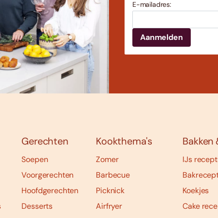
E-mailadres:
Gerechten
Kookthema's
Bakken 
Soepen
Zomer
IJs recep
Voorgerechten
Barbecue
Bakrecep
Hoofdgerechten
Picknick
Koekjes
s
Desserts
Airfryer
Cake rece