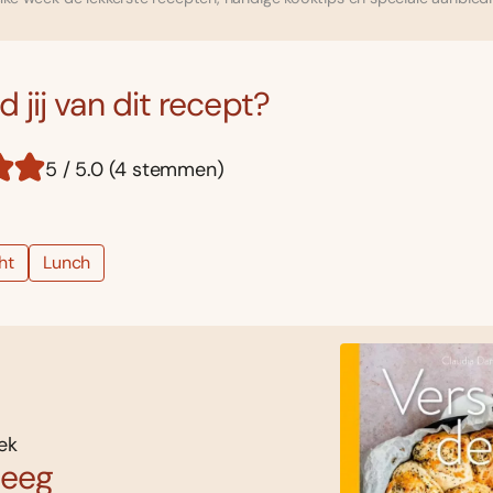
 jij van dit recept?
5 / 5.0 (4 stemmen)
ht
Lunch
ek
deeg