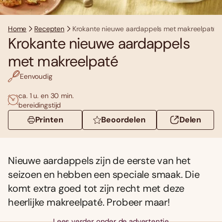
Home
Recepten
Krokante nieuwe aardappels met makreelpaté
Krokante nieuwe aardappels
met makreelpaté
Eenvoudig
ca. 1 u. en 30 min.
bereidingstijd
Printen
Beoordelen
Delen
Nieuwe aardappels zijn de eerste van het
seizoen en hebben een speciale smaak. Die
komt extra goed tot zijn recht met deze
heerlijke makreelpaté. Probeer maar!
Lees verder onder de advertentie