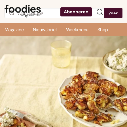
Abonneren
Zoek
Menu
Magazine
Nieuwsbrief
Weekmenu
Shop