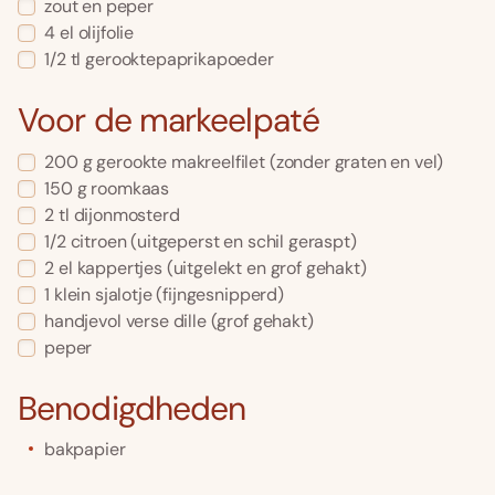
zout en peper
4
el
olijfolie
1/2
tl
gerooktepaprikapoeder
Voor de markeelpaté
200
g
gerookte makreelfilet
(zonder graten en vel)
150
g
roomkaas
2
tl
dijonmosterd
1/2
citroen
(uitgeperst en schil geraspt)
2
el
kappertjes
(uitgelekt en grof gehakt)
1
klein sjalotje
(fijngesnipperd)
handjevol
verse dille
(grof gehakt)
peper
Benodigdheden
bakpapier